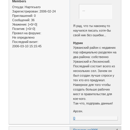
Members
Откуда:
Нарткъалэ
...
Зарегистрирован
: 2006-02-24
Приглашений:
0
Сообщений:
36
Уважение:
[+0/-0]
Я рад, что ты наконец-то
Позитив:
[+0/-0]
научился писать хотя-бы
Провел на форуме:
свой ник без ошибки...
Не определено
Последний визит:
Нурик
2006-03-10 15:15:45
Урванский район с недавних
пор официально разделен на
два района: собственно
Урванский и Лескенский.
Последний состоит всего из
нескольких сел. Зачем он
был создан лучше спроси у
тех кто его придумал.
Наверное для того чтобы
создать больше рабочих
мест в правительстве для
кое-кого.
Так-что, подправь данные!
Арсен.
0
Поделиться
2006-
4