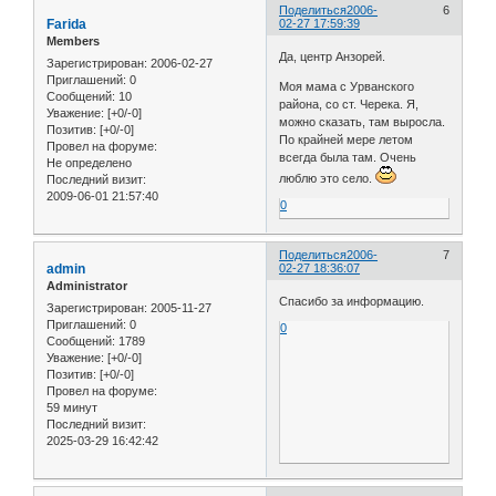
Поделиться
2006-
6
Farida
02-27 17:59:39
Members
Да, центр Анзорей.
Зарегистрирован
: 2006-02-27
Приглашений:
0
Моя мама с Урванского
Сообщений:
10
района, со ст. Черека. Я,
Уважение:
[+0/-0]
можно сказать, там выросла.
Позитив:
[+0/-0]
По крайней мере летом
Провел на форуме:
всегда была там. Очень
Не определено
люблю это село.
Последний визит:
2009-06-01 21:57:40
0
Поделиться
2006-
7
admin
02-27 18:36:07
Administrator
Спасибо за информацию.
Зарегистрирован
: 2005-11-27
Приглашений:
0
0
Сообщений:
1789
Уважение:
[+0/-0]
Позитив:
[+0/-0]
Провел на форуме:
59 минут
Последний визит:
2025-03-29 16:42:42