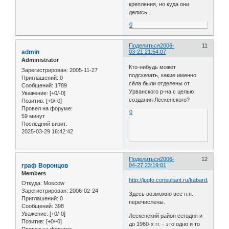
крепления, но куда они
делись...
0
Поделиться
2006-
11
admin
03-21 21:54:07
Administrator
Кто-нибудь может
Зарегистрирован
: 2005-11-27
подсказать, какие именно
Приглашений:
0
сёла были отделены от
Сообщений:
1789
Урванского р-на с целью
Уважение:
[+0/-0]
создания Лескенского?
Позитив:
[+0/-0]
Провел на форуме:
0
59 минут
Последний визит:
2025-03-29 16:42:42
Поделиться
2006-
12
граф Воронцов
04-27 23:19:01
Members
http://jugfo.consultant.ru/kabard/doc823
Откуда:
Moscow
Зарегистрирован
: 2006-02-24
Здесь возможно все н.п.
Приглашений:
0
перечислены.
Сообщений:
398
Уважение:
[+0/-0]
Лескенский район сегодня и
Позитив:
[+0/-0]
до 1960-х гг. - это одно и то
Провел на форуме: