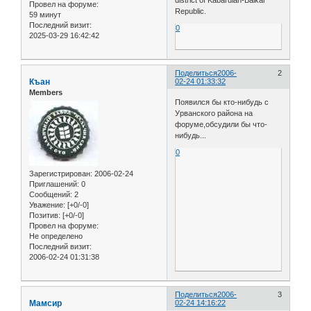
district of Kabardian-Balkar
Провел на форуме:
Republic.
59 минут
Последний визит:
0
2025-03-29 16:42:42
Поделиться
2006-
2
Къан
02-24 01:33:32
Members
Появился бы кто-нибудь с
Урванского района на
форуме,обсудили бы что-
нибудь...
0
Зарегистрирован
: 2006-02-24
Приглашений:
0
Сообщений:
2
Уважение:
[+0/-0]
Позитив:
[+0/-0]
Провел на форуме:
Не определено
Последний визит:
2006-02-24 01:31:38
Поделиться
2006-
3
Мамсир
02-24 14:16:22