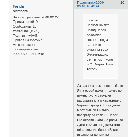
Поделиться
2006-
10
Farida
03-01 10:42:44
Members
Зарегистрирован
: 2006-02-27
Помню
Приглашений:
0
несколько лет
Сообщений:
10
назад Черек
Уважение:
[+0/-0]
разлился -
Позитив:
[+0/-0]
говорят тогда
Провел на форуме:
Не определено
затопило
Последний визит:
окраины всех
2009-06-01 21:57:40
близлежаших
сел, в том числе
и Ст. Черек. Было
такое?
Да такое, к сожалению , было.
Я на своей памяти такого не
помню. Хотя бабушка
рассказывала о характере р.
Черек(шэрэдж). Тогда даже
мост смыло.Сильно
пострадало село Н. Черек.
Его окраины сильно размыло.
Даже сейчас продолжается
обваливание берега.Были
выделены деньги на