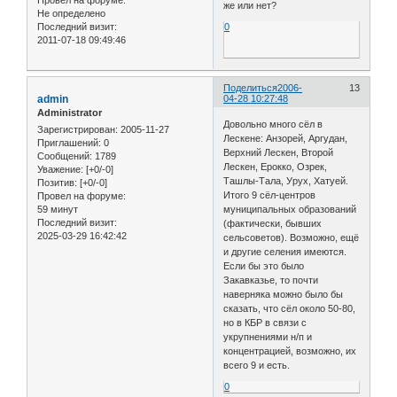
же или нет?
Не определено
Последний визит:
0
2011-07-18 09:49:46
Поделиться
2006-
13
admin
04-28 10:27:48
Administrator
Довольно много сёл в
Зарегистрирован
: 2005-11-27
Лескене: Анзорей, Аргудан,
Приглашений:
0
Верхний Лескен, Второй
Сообщений:
1789
Лескен, Ерокко, Озрек,
Уважение:
[+0/-0]
Ташлы-Тала, Урух, Хатуей.
Позитив:
[+0/-0]
Итого 9 сёл-центров
Провел на форуме:
59 минут
муниципальных образований
Последний визит:
(фактически, бывших
2025-03-29 16:42:42
сельсоветов). Возможно, ещё
и другие селения имеются.
Если бы это было
Закавказье, то почти
наверняка можно было бы
сказать, что сёл около 50-80,
но в КБР в связи с
укрупнениями н/п и
концентрацией, возможно, их
всего 9 и есть.
0