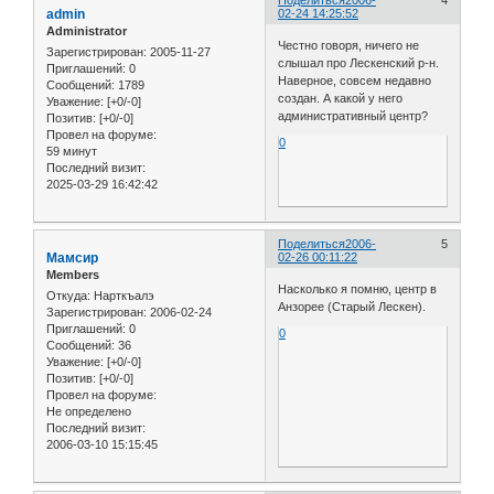
admin
02-24 14:25:52
Administrator
Честно говоря, ничего не
Зарегистрирован
: 2005-11-27
слышал про Лескенский р-н.
Приглашений:
0
Наверное, совсем недавно
Сообщений:
1789
создан. А какой у него
Уважение:
[+0/-0]
административный центр?
Позитив:
[+0/-0]
Провел на форуме:
0
59 минут
Последний визит:
2025-03-29 16:42:42
Поделиться
2006-
5
Мамсир
02-26 00:11:22
Members
Насколько я помню, центр в
Откуда:
Нарткъалэ
Анзорее (Старый Лескен).
Зарегистрирован
: 2006-02-24
Приглашений:
0
0
Сообщений:
36
Уважение:
[+0/-0]
Позитив:
[+0/-0]
Провел на форуме:
Не определено
Последний визит:
2006-03-10 15:15:45