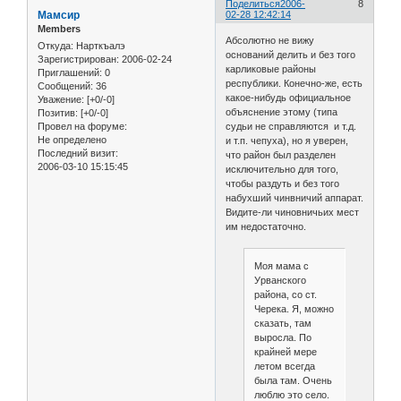
Поделиться
2006-
8
Мамсир
02-28 12:42:14
Members
Абсолютно не вижу
Откуда:
Нарткъалэ
оснований делить и без того
Зарегистрирован
: 2006-02-24
карликовые районы
Приглашений:
0
республики. Конечно-же, есть
Сообщений:
36
какое-нибудь официальное
Уважение:
[+0/-0]
объяснение этому (типа
Позитив:
[+0/-0]
Провел на форуме:
судьи не справляются и т.д.
Не определено
и т.п. чепуха), но я уверен,
Последний визит:
что район был разделен
2006-03-10 15:15:45
исключительно для того,
чтобы раздуть и без того
набухший чинвничий аппарат.
Видите-ли чиновничьих мест
им недостаточно.
Моя мама с
Урванского
района, со ст.
Черека. Я, можно
сказать, там
выросла. По
крайней мере
летом всегда
была там. Очень
люблю это село.