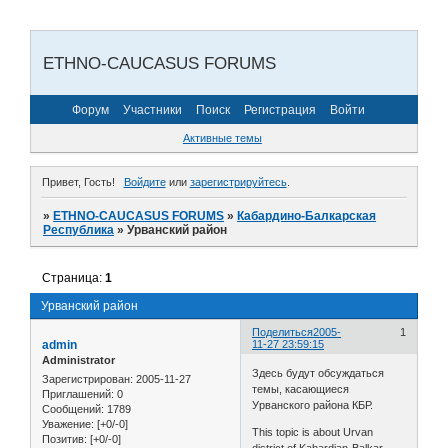
ETHNO-CAUCASUS FORUMS
Форум
Участники
Поиск
Регистрация
Войти
Активные темы
Привет, Гость!
Войдите
или
зарегистрируйтесь
.
»
ETHNO-CAUCASUS FORUMS
»
Кабардино-Балкарская
Республика
»
Урванский район
Страница:
1
Урванский район
Поделиться
2005-
1
admin
11-27 23:59:15
Administrator
Здесь будут обсуждаться
Зарегистрирован
: 2005-11-27
темы, касающиеся
Приглашений:
0
Урванского района КБР.
Сообщений:
1789
Уважение:
[+0/-0]
This topic is about Urvan
Позитив:
[+0/-0]