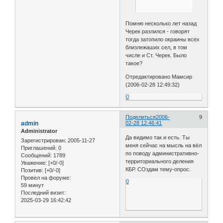
Помню несколько лет назад
Черек разлился - говорят
тогда затопило окраины всех
близлежаших сел, в том
числе и Ст. Черек. Было
такое?
Отредактировано Мамсир
(2006-02-28 12:49:32)
0
Поделиться
2006-
9
admin
02-28 12:46:41
Administrator
Да видимо так и есть. Ты
Зарегистрирован
: 2005-11-27
меня сейчас на мысль на вёл
Приглашений:
0
по поводу административно-
Сообщений:
1789
территориального деления
Уважение:
[+0/-0]
КБР. СОздам тему-опрос.
Позитив:
[+0/-0]
Провел на форуме:
0
59 минут
Последний визит:
2025-03-29 16:42:42