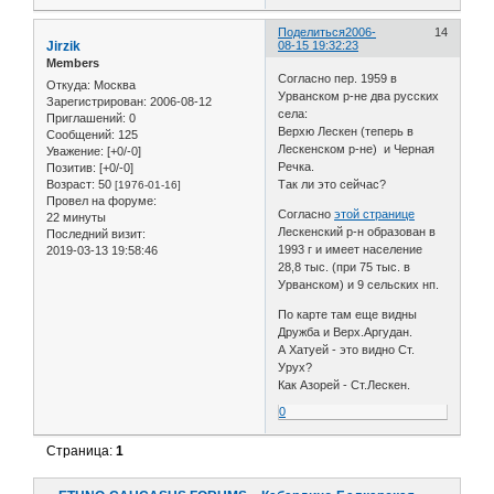
Поделиться
2006-
14
Jirzik
08-15 19:32:23
Members
Согласно пер. 1959 в
Откуда:
Москва
Урванском р-не два русских
Зарегистрирован
: 2006-08-12
села:
Приглашений:
0
Верхю Лескен (теперь в
Сообщений:
125
Лескенском р-не) и Черная
Уважение:
[+0/-0]
Речка.
Позитив:
[+0/-0]
Возраст:
50
Так ли это сейчас?
[1976-01-16]
Провел на форуме:
Согласно
этой странице
22 минуты
Лескенский р-н образован в
Последний визит:
1993 г и имеет население
2019-03-13 19:58:46
28,8 тыс. (при 75 тыс. в
Урванском) и 9 сельских нп.
По карте там еще видны
Дружба и Верх.Аргудан.
А Хатуей - это видно Ст.
Урух?
Как Азорей - Ст.Лескен.
0
Страница:
1