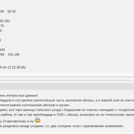
408 66 59
82 382
 76
0
1
440
298 245 186
-04-13 22:38:45)
ень интересные данные!
бладали и составляли значительную часть населения абхазы, а в нижней зоне их уже 
ически равное соотношение абхазов и грузин.
мо, всё таки границы Гальского уезда с Кодорским не совсем совпадают с позднесов
 района. И там и там преобладади в 1926 г. абхазы, возможно их по этническому приз
азу Очамчирскому р-ну
о разделено между уездами, т.е. два соседних села с одинаковыми названиями.