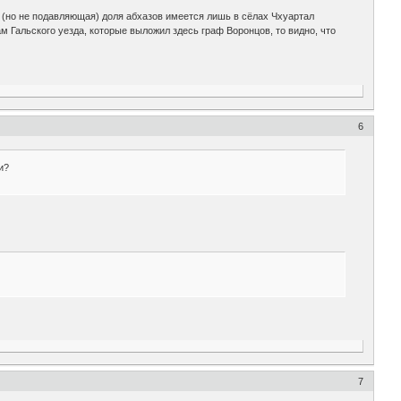
 (но не подавляющая) доля абхазов имеется лишь в сёлах Чхуартал
м Гальского уезда, которые выложил здесь граф Воронцов, то видно, что
6
и?
7