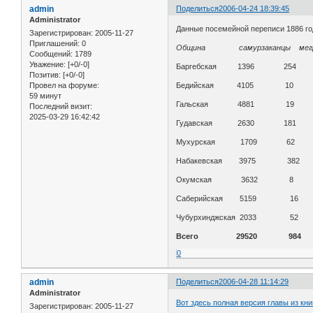
admin
Поделиться
2006-04-24 18:39:45
Administrator
Данные посемейной переписи 1886 го
Зарегистрирован
: 2005-11-27
Приглашений:
0
Община самурзаканцы мег
Сообщений:
1789
Уважение:
[+0/-0]
Баргебская 1396 25
Позитив:
[+0/-0]
Провел на форуме:
Бедийская 4105 10
59 минут
Гальская 4881 19
Последний визит:
2025-03-29 16:42:42
Гудавская 2630 181
Мухурская 1709 62
Набакевская 3975 382
Окумская 3632 8
Саберийская 5159 16
Чубурхинджская 2033 52
Всего 29520 984
0
admin
Поделиться
2006-04-28 11:14:29
Administrator
Вот здесь полная версия главы из кни
Зарегистрирован
: 2005-11-27