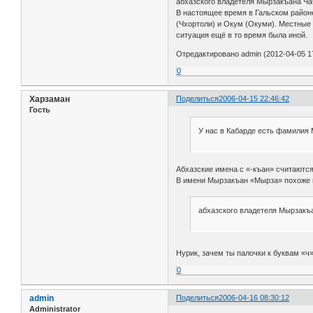
абхазского владетеля Мырзакъана Ч
В настоящее время в Гальском районе
(Чхортоли) и Окум (Окуми). Местные 
ситуация ещё в то время была иной.
Отредактировано admin (2012-04-05 17
0
Харзаман
Поделиться
2006-04-15 22:46:42
Гость
У нас в Кабарде есть фамилия 
Абхазские имена с «-къан» считаютс
В имени Мырзакъан «Мырза» похоже на
абхазского владетеля Мырзакъа
Нурик, зачем ты палочки к буквам «
0
admin
Поделиться
2006-04-16 08:30:12
Administrator