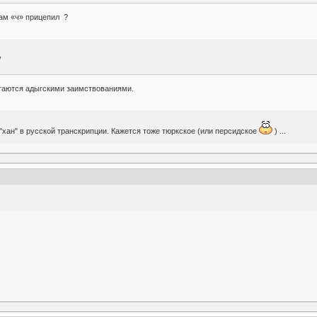
вам «ч» прицепил ?
у
итаются адыгскими заимствованиями.
"хан" в русской транскрипции. Кажется тоже тюркское (или персидское
) ...