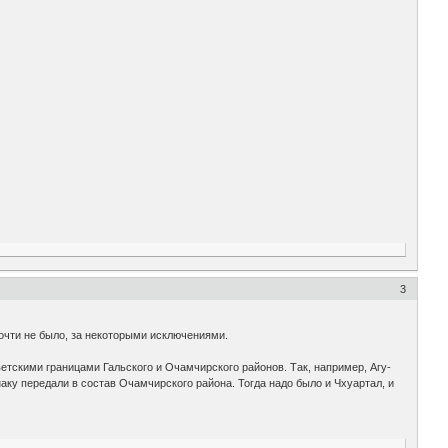
3
почти не было, за некоторыми исключениями.
етскими границами Гальского и Очамчирского районов. Так, например, Агу-
наку передали в состав Очамчирского района. Тогда надо было и Чхуартал, и