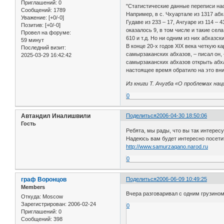
Приглашений:
0
"Статистические данные переписи нас
Сообщений:
1789
Например, в с. Чхуартале из 1317 абх
Уважение:
[+0/-0]
Гудаве из 233 – 17, Ачгуаре из 114 –
Позитив:
[+0/-0]
оказалось 9, в том числе и такие сел
Провел на форуме:
610 и т.д. Но ни одним из них абхазс
59 минут
В конце 20-х годов XIX века четкую 
Последний визит:
самырзаканских абхазов, – писал он,
2025-03-29 16:42:42
самырзаканских абхазов открыть абха
настоящее время обратило на это вним
Из книги Т. Ачугба «О проблемах на
0
Автандил Иналишвили
Поделиться
2006-04-30 18:50:06
Гость
Ребята, мы рады, что вы так интерес
Надеюсь вам будет интересно посетит
http://www.samurzaqano.narod.ru
0
граф Воронцов
Поделиться
2006-06-09 10:49:25
Members
Вчера разговаривал с одним грузином,
Откуда:
Moscow
Зарегистрирован
: 2006-02-24
0
Приглашений:
0
Сообщений:
398