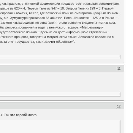
, как правило, этнической ассимиляции предшествует языковая ассимиляция.
рише из 620 – 4, Первом Гале из 947 – 10, Втором Гале из 199 – 3, Первой
фиксированы абхазы, то сел, где абхазский язык не был признан родным языком,
еру, в с. Хумушкуре проживало 68 абхазов, Репо-Шешелете – 125, а в Речхе –
хазского языка родным не означало, что они вовсе не владели этим языком.
ашба, репрессированный в годы сталинского террора. «Мегрелизация
е будет абхазского языка». Здесь же он дает информацию о стремлении
тожного процента, говорят на мегрельском языке. Абхазское население в
 за счет государства, так и за счет общества»".
11
12
ы. Так что версий много