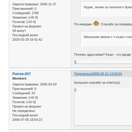
Зарегистрирован
: 2005-11-27
Нурик, зачем ты палочки к бук
Приглашений:
0
Сообщений:
1789
Уважение:
[+0/-0]
Позитив:
[+0/-0]
По инерции
Спасибо за поправк
Провел на форуме:
59 минут
Последний визит:
Абхазские имена с «-къан» сч
2025-03-29 16:42:42
Почему адыгскими? Къан - это вроде 
0
Patriot-007
Поделиться
2006-04-21 14:56:54
Members
Большое спасибо за ответы)))
Зарегистрирован
: 2006-04-03
Приглашений:
0
0
Сообщений:
23
Уважение:
[+0/-0]
Позитив:
[+0/-0]
Провел на форуме:
Не определено
Последний визит:
2006-07-05 18:54:23