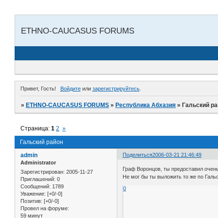
ETHNO-CAUCASUS FORUMS
Привет, Гость!
Войдите
или
зарегистрируйтесь
.
»
ETHNO-CAUCASUS FORUMS
»
Республика Абхазия
»
Гальский ра
Страница:
1
2
»
Гальский район
admin
Поделиться
2006-03-21 21:46:49
Administrator
Граф Воронцов, ты предоставил очень
Зарегистрирован
: 2005-11-27
Не мог бы ты выложить то же по Галь
Приглашений:
0
Сообщений:
1789
0
Уважение:
[+0/-0]
Позитив:
[+0/-0]
Провел на форуме:
59 минут