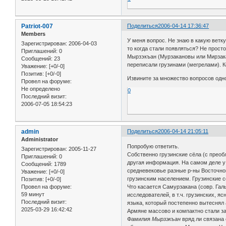
Patriot-007
Поделиться
2006-04-14 17:36:47
Members
У меня вопрос. Не знаю в какую ветку 
Зарегистрирован
: 2006-04-03
то когда стали появляться? Не прост
Приглашений:
0
Мырзэкъан (Мурзакановы или Мирзака
Сообщений:
23
переписали грузинами (мегрелами). К
Уважение:
[+0/-0]
Позитив:
[+0/-0]
Извините за множество вопросов одн
Провел на форуме:
Не определено
0
Последний визит:
2006-07-05 18:54:23
admin
Поделиться
2006-04-14 21:05:11
Administrator
Попробую ответить.
Зарегистрирован
: 2005-11-27
Собственно грузинские сёла (с прео
Приглашений:
0
другая информация. На самом деле у 
Сообщений:
1789
средневековье разные р-ны Восточно
Уважение:
[+0/-0]
грузинским населением. Грузинские с
Позитив:
[+0/-0]
Что касается Самурзакана (совр. Гал
Провел на форуме:
59 минут
исследователей, в т.ч. грузинских, я
Последний визит:
языка, который постепенно вытеснял 
2025-03-29 16:42:42
Армяне массово и компактно стали з
Фамилия
Мырзэкъан
вряд ли связана