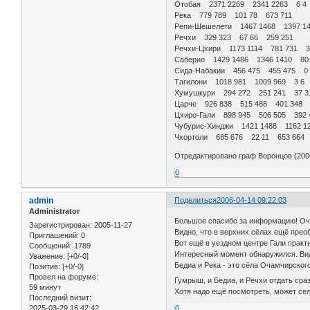
Отобая 2371 2269 2341 2263 6 4
Река 779 789 101 78 673 711
Репи-Шешелети 1467 1468 1397 1
Речхи 329 323 67 66 259 251
Речхи-Цхири 1173 1114 781 731 3
Саберио 1429 1486 1346 1410 80
Сида-Набакии 456 475 455 475 0 
Тагилони 1018 981 1009 969 3 6
Хумушкури 294 272 251 241 37 3
Царче 926 838 515 488 401 348
Цхиро-Гали 898 945 506 505 392 
Чубурис-Хинджи 1421 1488 1162 1
Чхортоли 685 676 22 11 653 664
Отредактировано граф Воронцов (2006
0
admin
Поделиться
2006-04-14 09:22:03
Administrator
Большое спасибо за информацию! Оч
Зарегистрирован
: 2005-11-27
Видно, что в верхних сёлах ещё прео
Приглашений:
0
Вот ещё в уездном центре Гали практ
Сообщений:
1789
Интересный момент обнаружился. Види
Уважение:
[+0/-0]
Бедиа и Река - это сёла Очамчирского
Позитив:
[+0/-0]
Провел на форуме:
Гумрыш, и Бедиа, и Речхи отдать ср
59 минут
Хотя надо ещё посмотреть, может сел
Последний визит:
2025-03-29 16:42:42
0