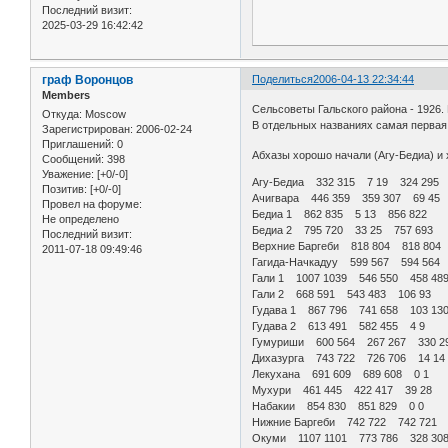
Последний визит:
2025-03-29 16:42:42
граф Воронцов
Поделиться
2006-04-13 22:34:44
Members
Сельсоветы Гальского района - 1926. 
Откуда:
Moscow
В отдельных названиях самая первая ци
Зарегистрирован
: 2006-02-24
Приглашений:
0
Абхазы хорошо начали (Агу-Бедиа) и
Сообщений:
398
Уважение:
[+0/-0]
Агу-Бедиа 332 315 7 19 324 295
Позитив:
[+0/-0]
Ачигвара 446 359 359 307 69 45
Провел на форуме:
Бедиа 1 862 835 5 13 856 822
Не определено
Бедиа 2 795 720 33 25 757 693
Последний визит:
Верхние Баргеби 818 804 818 804
2011-07-18 09:49:46
Гагида-Начкадуу 599 567 594 564
Гали 1 1007 1039 546 550 458 48
Гали 2 668 591 543 483 106 93
Гудава 1 867 796 741 658 103 13
Гудава 2 613 491 582 455 4 9
Гумуриши 600 564 267 267 330 2
Дихазурга 743 722 726 706 14 14
Лекухана 691 609 689 608 0 1
Мухури 461 445 422 417 39 28
Набакии 854 830 851 829 0 0
Нижние Баргеби 742 722 742 721 
Окуми 1107 1101 773 786 328 30