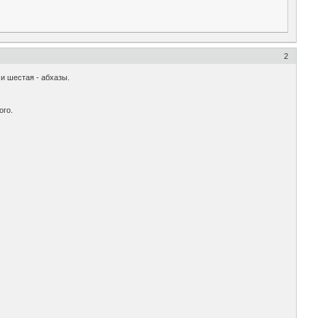
2
 и шестая - абхазы.
ого.