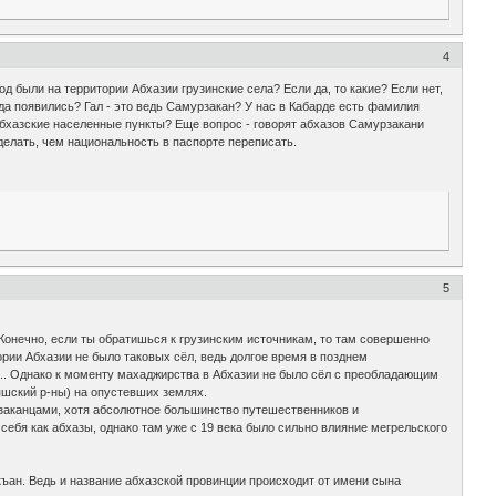
4
иод были на территории Абхазии грузинские села? Если да, то какие? Если нет,
гда появились? Гал - это ведь Самурзакан? У нас в Кабарде есть фамилия
абхазские населенные пункты? Еще вопрос - говорят абхазов Самурзакани
делать, чем национальность в паспорте переписать.
5
Конечно, если ты обратишься к грузинским источникам, то там совершенно
рии Абхазии не было таковых сёл, ведь долгое время в позднем
... Однако к моменту махаджирства в Абхазии не было сёл с преобладающим
пшский р-ны) на опустевших землях.
урзаканцами, хотя абсолютное большинство путешественников и
и себя как абхазы, однако там уже с 19 века было сильно влияние мегрельского
ан. Ведь и название абхазской провинции происходит от имени сына