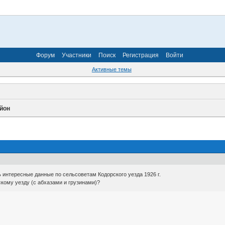
Форум
Участники
Поиск
Регистрация
Войти
Активные темы
йон
 интересные данные по сельсоветам Кодорского уезда 1926 г.
скому уезду (с абхазами и грузинами)?