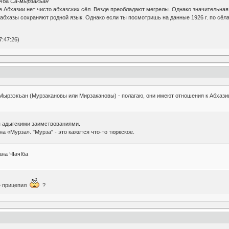
ачба
Са-мырзакъан
 Абхазии нет чисто абхазских сёл. Везде преобладают мегрелы. Однако значительная
абхазы сохраняют родной язык. Однако если ты посмотришь на данные 1926 г. по сёла
:47:26)
Мырзэкъан (Мурзакановы или Мирзакановы) - полагаю, они имеют отношения к Абхази
я адыгскими заимствованиями.
 «Мурза». "Мурза" - это кажется что-то тюркское.
на ЧIачIба
ч» прицепил
?