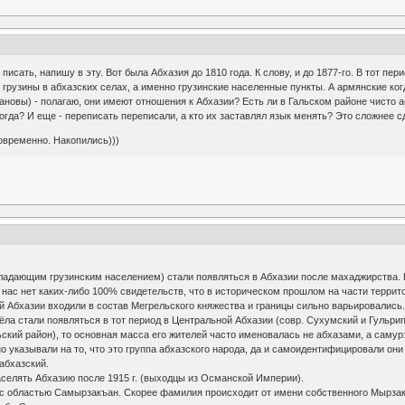
писать, напишу в эту. Вот была Абхазия до 1810 года. К слову, и до 1877-го. В тот пер
о грузины в абхазских селах, а именно грузинские населенные пункты. А армянские ко
новы) - полагаю, они имеют отношения к Абхазии? Есть ли в Гальском районе чисто 
огда? И еще - переписать переписали, а кто их заставлял язык менять? Это сложнее с
овременно. Накопились)))
бладающим грузинским населением) стали появляться в Абхазии после махаджирства. 
нас нет каких-либо 100% свидетельств, что в историческом прошлом на части террито
й Абхазии входили в состав Мегрельского княжества и границы сильно варьировались
ёла стали появляться в тот период в Центральной Абхазии (совр. Сухумский и Гульри
ьский район), то основная масса его жителей часто именовалась не абхазами, а сам
сно указывали на то, что это группа абхазского народа, да и самоидентифицировали он
абхазский.
аселять Абхазию после 1915 г. (выходцы из Османской Империи).
 с областью Самырзакъан. Скорее фамилия происходит от имени собственного Мырзакъ