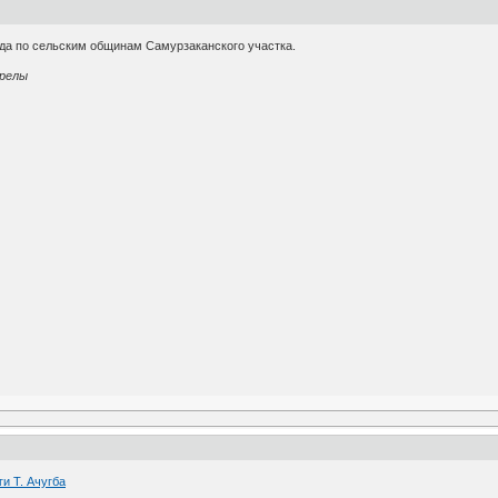
да по сельским общинам Самурзаканского участка.
релы
4
ги Т. Ачугба