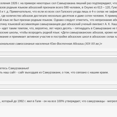
еления 1926 г. на примере некоторых сел Самырзакана лишний раз подтверждают, что
азов родным языком абхазский признали всего 590 человек, в Окуме из 613 – 120, Гуму
 43 и т. д. Примечательно, что если из всех сел Галского уезда лишь в 4-х селах не за
а, где количество абхазов достигало несколько десятков и даже сотен человек. К прим
кий язык не был признан родным языком. Однако следует отметить, что непризнание аб
картину языковой ассимиляции самырзаканцев дал абхазский ученый-лингвист А. К. Х
 – идет таким темпом, что, вероятно, лет через десять – пятнадцать в Самырзакане н
зские школы, чтобы возродить родной язык: «Дети самырзаканских абхазов, кроме нич
ание и принимает активное участие в постройке абхазских школ в абхазских селах как
ционального самосознания населения Юго-Восточная Абхазии (XIX-XX вв.)»
уетесь Самурзаканью!
ь наш сайт - сайт выходцев из Самурзакани, о том, что связано с нашим краем.
 который до 1992 г. жил в Гали - он на все 100% утверждает, что самурзакацы - мегрел