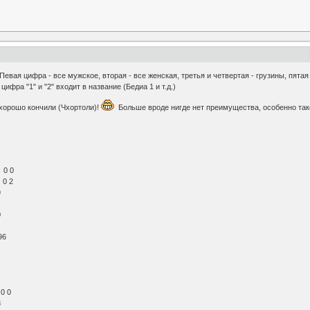
Певая цифра - все мужское, вторая - все женская, третья и четвертая - грузины, пятая
фра "1" и "2" входит в название (Бедиа 1 и т.д.)
 хорошо кончили (Чхортоли)!
Больше вроде нигде нет преимущества, особенно так
 0 0
 0 2
9
0
96
0 0
8