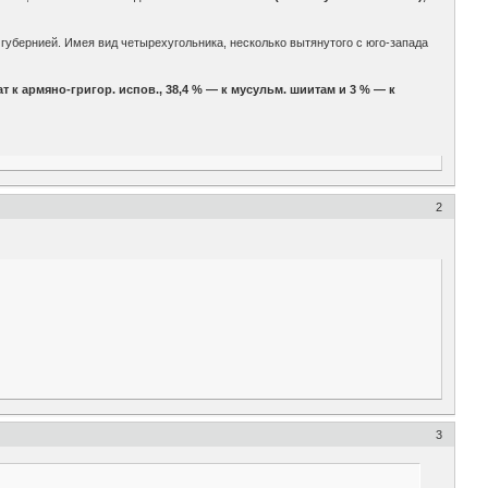
 губернией. Имея вид четырехугольника, несколько вытянутого с юго-запада
ат к армяно-григор. испов., 38,4 % — к мусульм. шиитам и 3 % — к
2
3