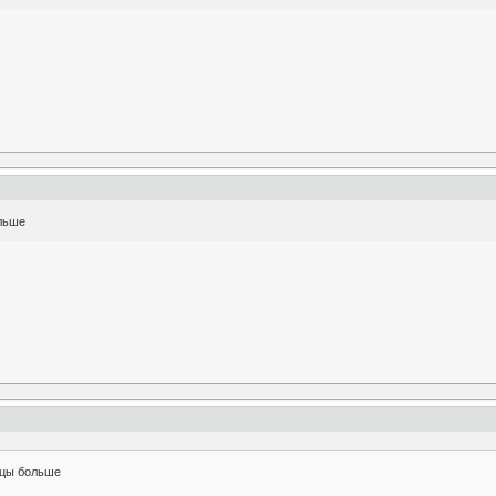
льше
нцы больше