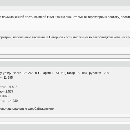
 помимо южной части бывшей НКАО также значительные территории к востоку, вплоть
ерритрии, населенные тюрками, в Нагорной части численность азербайджанского насел
.
езду. Всего 126.265, в т.ч. армян - 73.081, татар - 52.887, русских - 299.
 - 11.595
атар - 6.822
ар - 2.577
 17663
тар - 14.230
 мононациональные азербайджанские