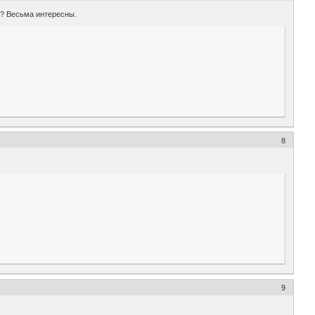
е? Весьма интересны.
8
9