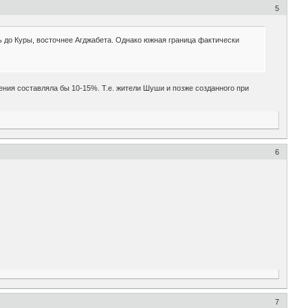
5
 до Куры, восточнее Агджабета. Однако южная граница фактически
ения составляла бы 10-15%. Т.е. жители Шуши и позже созданного при
6
7