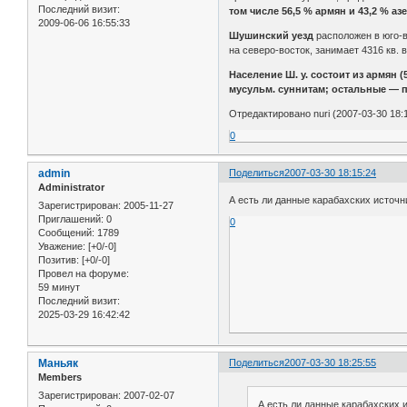
Последний визит:
том числе 56,5 % армян и 43,2 % а
2009-06-06 16:55:33
Шyшинский уезд
расположен в юго-в
на северо-восток, занимает 4316 кв. 
Население Ш. у. состоит из армян (
мусульм. суннитам; остальные — 
Отредактировано nuri (2007-03-30 18:
0
admin
Поделиться
2007-03-30 18:15:24
Administrator
А есть ли данные карабахских источ
Зарегистрирован
: 2005-11-27
Приглашений:
0
0
Сообщений:
1789
Уважение:
[+0/-0]
Позитив:
[+0/-0]
Провел на форуме:
59 минут
Последний визит:
2025-03-29 16:42:42
Маньяк
Поделиться
2007-03-30 18:25:55
Members
Зарегистрирован
: 2007-02-07
А есть ли данные карабахских 