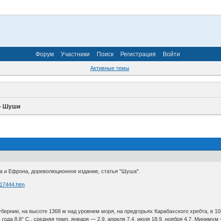
Форум
Участники
Поиск
Регистрация
Войти
Активные темы
»
Шуши
а и Ефрона, дореволюционное издание, статья "Шуша".
 117444.htm
бернии, на высоте 1368 м над уровнем моря, на предгорьях Карабахского хребта, в 105
года 8,8° С., средняя темп. января — 2,9, апреля 7,4, июля 18,9, ноября 4,7. Минимум