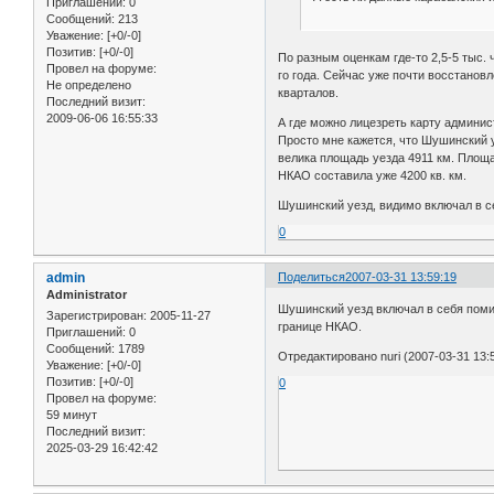
Приглашений:
0
Сообщений:
213
Уважение:
[+0/-0]
Позитив:
[+0/-0]
По разным оценкам где-то 2,5-5 тыс. 
Провел на форуме:
го года. Сейчас уже почти восстано
Не определено
кварталов.
Последний визит:
2009-06-06 16:55:33
А где можно лицезреть карту админи
Просто мне кажется, что Шушинский 
велика площадь уезда 4911 км. Площа
НКАО составила уже 4200 кв. км.
Шушинский уезд, видимо включал в с
0
admin
Поделиться
2007-03-31 13:59:19
Administrator
Шушинский уезд включал в себя поми
Зарегистрирован
: 2005-11-27
границе НКАО.
Приглашений:
0
Сообщений:
1789
Отредактировано nuri (2007-03-31 13:
Уважение:
[+0/-0]
Позитив:
[+0/-0]
0
Провел на форуме:
59 минут
Последний визит:
2025-03-29 16:42:42