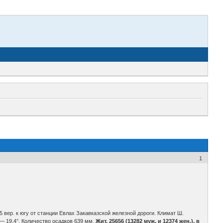
1
 вер. к югу от станции Евлах Закавказской железной дороги. Климат Ш.
 — 19,4°. Количество осадков 639 мм.
Жит. 25656 (13282 муж. и 12374 жен.), в