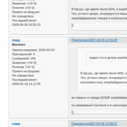
Уважение:
[+0/-0]
Позитив:
[+0/-0]
В Шуши, где армян было 56%, а азер
Провел на форуме:
Что, кстати говоря, игнорируется ва
Не определено
азербайджанских певцов и композито
Последний визит:
2009-06-06 16:55:33
0
гоша
Поделиться
2007-04-06 12:55:28
Members
Зарегистрирован
: 2006-03-03
Приглашений:
0
видно что в целом азер
Сообщений:
108
Уважение:
[+0/-0]
Позитив:
[+0/-0]
Провел на форуме:
В Шуши, где армян было 56%, 
Не определено
Что, кстати говоря, игнорируе
Последний визит:
малоизвестных азербайджански
2009-05-16 14:12:35
во первых в городе ШУШЕ азербайджа
но уважаемый тож было и в зангезуре
0
гоша
Поделиться
2007-04-06 12:58:27