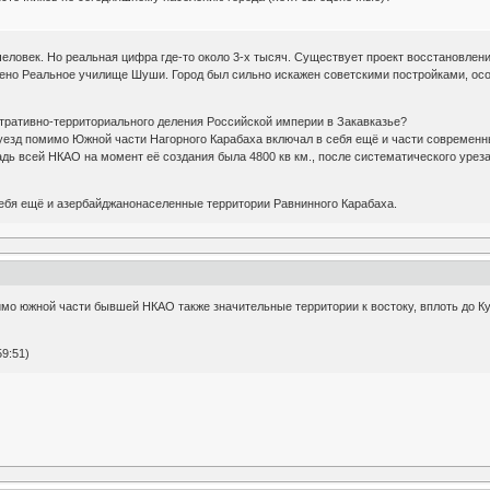
человек. Но реальная цифра где-то около 3-х тысяч. Существует проект восстановлени
влено Реальное училище Шуши. Город был сильно искажен советскими постройками, о
стративно-территориального деления Российской империи в Закавказье?
уезд помимо Южной части Нагорного Карабаха включал в себя ещё и части современн
дь всей НКАО на момент её создания была 4800 кв км., после систематического урезан
ебя ещё и азербайджанонаселенные территории Равнинного Карабаха.
мо южной части бывшей НКАО также значительные территории к востоку, вплоть до Ку
59:51)