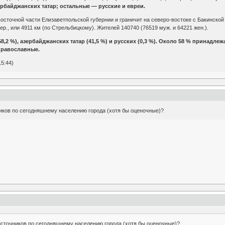
зербайджанских татар; остальные — русские и евреи.
осточной части Елизаветпольской губернии и граничит на северо-востоке с Бакинской
вер., или 4911 км (по Стрельбицкому). Жителей 140740 (76519 муж. и 64221 жен.).
58,2 %), азербайджанских татар (41,5 %) и русских (0,3 %). Около 58 % принадлеж
православные.
15:44)
ников по сегодняшнему населению города (хотя бы оценочные)?
источников по сегодняшнему населению города (хотя бы оценочные)?