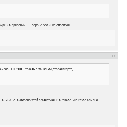
ре и в еривани?------заране большое спасибки----
14
силось к ШУШЕ--тоесть в ханкенди(степанакерте)
 УЕЗДА. Согласно этой статистики, и в городе, и в уезде армяне