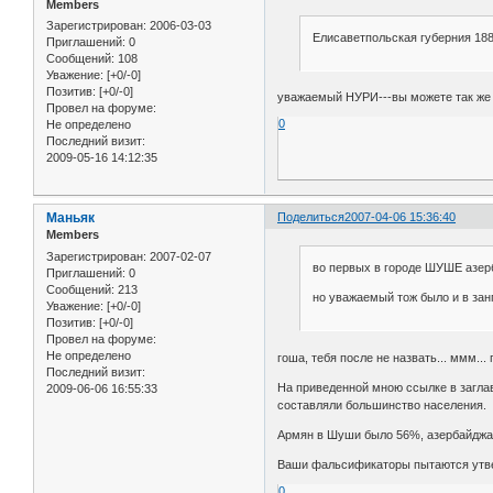
Members
Зарегистрирован
: 2006-03-03
Елисаветпольская губерния 18
Приглашений:
0
Сообщений:
108
Уважение:
[+0/-0]
Позитив:
[+0/-0]
уважаемый НУРИ---вы можете так же п
Провел на форуме:
0
Не определено
Последний визит:
2009-05-16 14:12:35
Маньяк
Поделиться
2007-04-06 15:36:40
Members
Зарегистрирован
: 2007-02-07
во первых в городе ШУШЕ азерб
Приглашений:
0
Сообщений:
213
но уважаемый тож было и в зан
Уважение:
[+0/-0]
Позитив:
[+0/-0]
Провел на форуме:
Не определено
гоша, тебя после не назвать... ммм...
Последний визит:
На приведенной мною ссылке в загла
2009-06-06 16:55:33
составляли большинство населения.
Армян в Шуши было 56%, азербайджа
Ваши фальсификаторы пытаются утвер
0