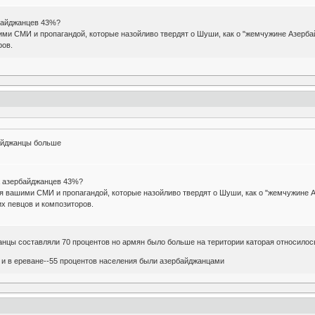
байджанцев 43%?
шими СМИ и пропагандой, которые назойливо твердят о Шуши, как о "жемчужине Азерб
ров.
байджанцы больше
а азербайджанцев 43%?
тся вашими СМИ и пропагандой, которые назойливо твердят о Шуши, как о "жемчужине 
х певцов и композиторов.
нцы составляли 70 процентов но армян было больше на територии каторая относилос
 и в ереване--55 процентов населения были азербайджанцами