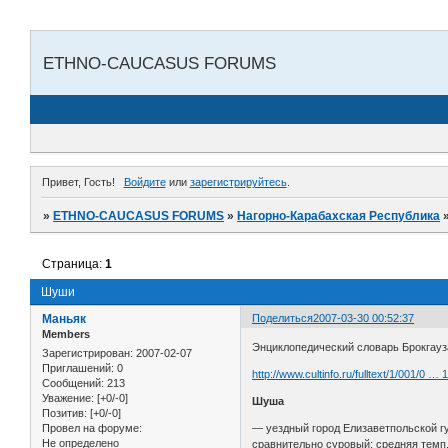
ETHNO-CAUCASUS FORUMS
Привет, Гость!
Войдите
или
зарегистрируйтесь
.
»
ETHNO-CAUCASUS FORUMS
»
Нагорно-Карабахская Республика
Страница:
1
Шуши
Маньяк
Поделиться
2007-03-30 00:52:37
Members
Энциклопедический словарь Брокгауз
Зарегистрирован
: 2007-02-07
Приглашений:
0
http://www.cultinfo.ru/fulltext/1/001/0 …
Сообщений:
213
Уважение:
[+0/-0]
Шуша
Позитив:
[+0/-0]
Провел на форуме:
— уездный город Елизаветпольской гу
Не определено
сравнительно суровый; средняя темп. 