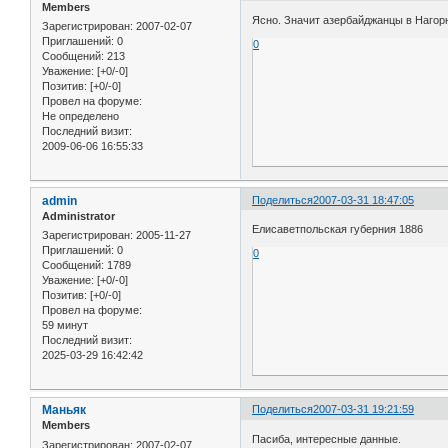
Members
Ясно. Значит азербайджанцы в Нагор
Зарегистрирован
: 2007-02-07
Приглашений:
0
0
Сообщений:
213
Уважение:
[+0/-0]
Позитив:
[+0/-0]
Провел на форуме:
Не определено
Последний визит:
2009-06-06 16:55:33
admin
Поделиться
2007-03-31 18:47:05
Administrator
Елисаветпольская губерния 1886
Зарегистрирован
: 2005-11-27
Приглашений:
0
0
Сообщений:
1789
Уважение:
[+0/-0]
Позитив:
[+0/-0]
Провел на форуме:
59 минут
Последний визит:
2025-03-29 16:42:42
Маньяк
Поделиться
2007-03-31 19:21:59
Members
Пасиба, интересные данные.
Зарегистрирован
: 2007-02-07