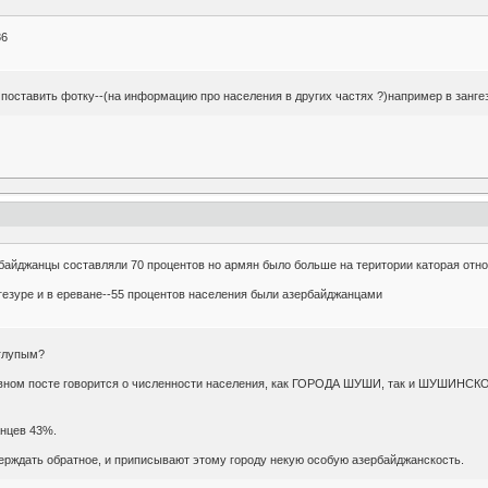
86
оставить фотку--(на информацию про населения в других частях ?)например в зангезу
айджанцы составляли 70 процентов но армян было больше на територии каторая отно
гезуре и в ереване--55 процентов населения были азербайджанцами
 глупым?
вном посте говорится о численности населения, как ГОРОДА ШУШИ, так и ШУШИНСКОГО
нцев 43%.
ждать обратное, и приписывают этому городу некую особую азербайджанскость.