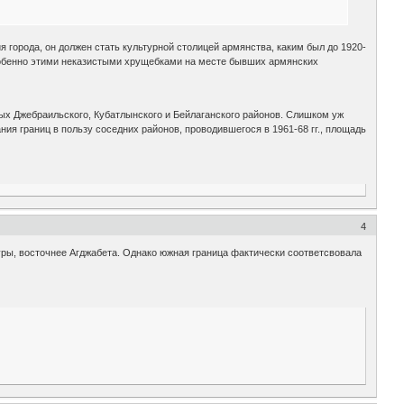
я города, он должен стать культурной столицей армянства, каким был до 1920-
собенно этими неказистыми хрущебками на месте бывших армянских
ых Джебраильского, Кубатлынского и Бейлаганского районов. Слишком уж
ия границ в пользу соседних районов, проводившегося в 1961-68 гг., площадь
4
ры, восточнее Агджабета. Однако южная граница фактически соответсвовала