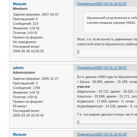
Маньяк
Поделиться
2007-03-31 14:31:07
Members
Зарегистрирован
: 2007-02-07
Шушинский уезд включал в себя
Приглашений:
0
соответсвовала границе НКАО.
Сообщений:
213
Уважение:
[+0/-0]
Позитив:
[+0/-0]
Провел на форуме:
Ясно, т.е. если вычесть равнинные т
Не определено
советской власти Шушинского района
Последний визит:
2009-06-06 16:55:33
0
admin
Поделиться
2007-03-31 17:39:07
Administrator
Есть данные 1886 года по Шушинскому у
Зарегистрирован
: 2005-11-27
г. Шуша - 26.806, армян - 15.188, татар
Приглашений:
0
участки
Сообщений:
1789
Абдальское - 33.722, армян - 26.622, т
Уважение:
[+0/-0]
Азахское - 33.848, армян - 31.271, тат
Позитив:
[+0/-0]
Агдамское - 17.663, армян - 0, татар -
Провел на форуме:
59 минут
Агджабединское - 14.230, армян - 0, та
Последний визит:
Т.е. последние два восточных чисто
2025-03-29 16:42:42
0
Маньяк
Поделиться
2007-03-31 18:41:43