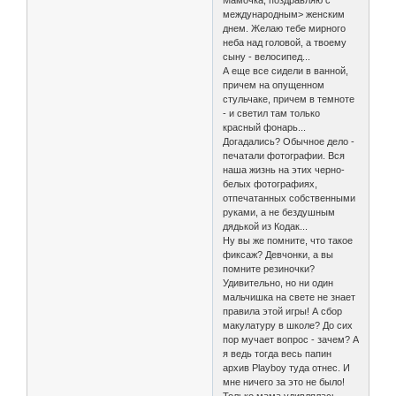
Мамочка, поздравляю с
международным> женским
днем. Желаю тебе мирного
неба над головой, а твоему
сыну - велосипед...
А еще все сидели в ванной,
причем на опущенном
стульчаке, причем в темноте
- и светил там только
красный фонарь...
Догадались? Обычное дело -
печатали фотографии. Вся
наша жизнь на этих черно-
белых фотографиях,
отпечатанных собственными
руками, а не бездушным
дядькой из Кодак...
Ну вы же помните, что такое
фиксаж? Девчонки, а вы
помните резиночки?
Удивительно, но ни один
мальчишка на свете не знает
правила этой игры! А сбор
макулатуру в школе? До сих
пор мучает вопрос - зачем? А
я ведь тогда весь папин
архив Playboy туда отнес. И
мне ничего за это не было!