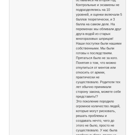
оставались на второй год.
Контрольные и экзамены не
подразделялись на 10
уровней, и оценки включали 5
баллов теоретически, и 3
балла на самом деле. На
переменах мы обливали друг
друга водой из старых
многоразовых шприцов!
Наши поступки были нашими
собственными. Мы были
готовы к последствиям.
Прятаться было не за кого.
Понятия о том, что можно
откупиться от ментов или
откосить от армии,
практически не
существовало. Родители тех
лет обычно принимали
сторону закона, можете себе
представить!?
Это поколение породило
огромное количество людей,
которые могут рисковать,
решать проблемы и
создавать нечто, чего до
этого не было, просто не
существовало. У нас была