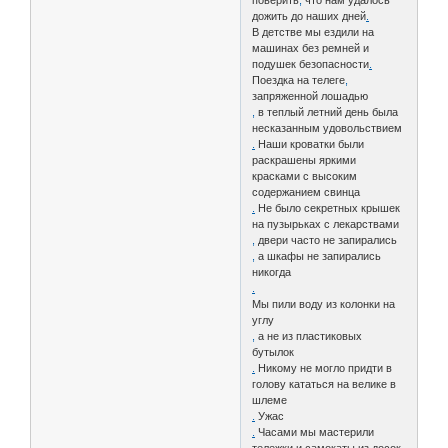
поверить
,
что нам удалось
дожить до наших дней
.
В детстве мы ездили на
машинах без ремней и
подушек безопасности
.
Поездка на телеге
,
запряженной лошадью
,
в теплый летний день была
несказанным удовольствием
.
Наши кроватки были
раскрашены яркими
красками с высоким
содержанием свинца
.
Не было секретных крышек
на пузырьках с лекарствами
,
двери часто не запирались
,
а шкафы не запирались
никогда
.
Мы пили воду из колонки на
углу
,
а не из пластиковых
бутылок
.
Никому не могло придти в
голову кататься на велике в
шлеме
.
Ужас
.
Часами мы мастерили