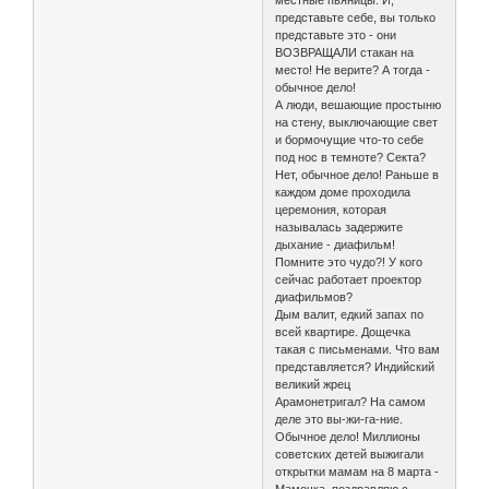
местные пьяницы. И,
представьте себе, вы только
представьте это - они
ВОЗВРАЩАЛИ стакан на
место! Не верите? А тогда -
обычное дело!
А люди, вешающие простыню
на стену, выключающие свет
и бормочущие что-то себе
под нос в темноте? Секта?
Нет, обычное дело! Раньше в
каждом доме проходила
церемония, которая
называлась задержите
дыхание - диафильм!
Помните это чудо?! У кого
сейчас работает проектор
диафильмов?
Дым валит, едкий запах по
всей квартире. Дощечка
такая с письменами. Что вам
представляется? Индийский
великий жрец
Арамонетригал? На самом
деле это вы-жи-га-ние.
Обычное дело! Миллионы
советских детей выжигали
открытки мамам на 8 марта -