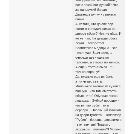
холодильник ЗИЛ помните,
вот с такой вот ручкой? Это
же однорукий бандит!
Дергаешь ручку - cыпятся
банки.
А, кстати, что до сих пор
лежит в холодильниках на
дверце сбоку? Нет, не яйца. И
не кетчуп. На дверце сбоку
лежат... лекарства!
Бесплатная медицина - это
тоже чудо. Врач один, а
очереди две - одна по
талонам, а вторая по записи.
А еще и третья была - "Я
только спрошу!"
Да, сколько еще их было,
этих чудес света...
Маленькое окошко из кухни в
ванную - что там смотреть,
объясните? Обувная ложка-
лошадка... Зубной порошок -
чистит как зубы, так и
серебро... Писающий мальчик
на двери туалета... Телевизор
"Рубин" - берешь пассатижи и
тын-тын-тын! Плавки с
якорьком... помните?! Молоко