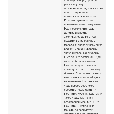
свобода выбора, право на
риск и неудачу,
ответственность, и мы как-то
просто научились
пользоваться всем этим.
Если вы один из этого
поколения, я вас поздравляю.
Нам повезло, что наше
детство и юность
закончились до того, как
правительство купило у
молодежи свободу взамен за
ролики, мобилы, фабрику
звезд и классные сухарики...
С их общего согласия... Для
их же собственного блага...
На самом деле в мире не
семь чудес света, а гораздо
больше. Просто мы с вами к
ним привыкли и порой даже
не замечаем. Ну разве не
чудо первое советское
средство после бритья?
Помните? Кусочки газеты? А
такое чудо, как тюнинг
автомобиля Москвич-412?
Помните? 5-копеечные
монеты по периметру