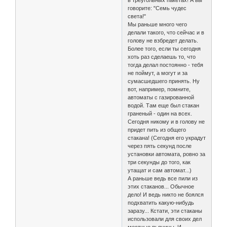
в треугольных пакетах! А вы
говорите: "Семь чудес
света!"
Мы раньше много чего
делали такого, что сейчас и в
голову не взбредет делать.
Более того, если ты сегодня
хоть раз сделаешь то, что
тогда делал постоянно - тебя
не поймут, а могут и за
сумасшедшего принять. Ну
вот, например, помните,
автоматы с газированной
водой. Там еще был стакан
граненый - один на всех.
Сегодня никому и в голову не
придет пить из общего
стакана! (Сегодня его украдут
через пять секунд после
установки автомата, ровно за
три секунды до того, как
утащат и сам автомат...)
А раньше ведь все пили из
этих стаканов... Обычное
дело! И ведь никто не боялся
подхватить какую-нибудь
заразу... Кстати, эти стаканы
использовали для своих дел