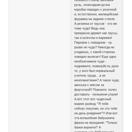
лобового стекла, меховой
руль, эпоксидная ручка
коробки передач с розочкой
и, естественно, милицейская
фуражка на заднем стекле.
А резинка от трусов - это же
тоже чудо! Ведь она
прекрасно держит как трусы,
так и колготки и варежки!
Пирожок с повидлом - ну
разве не чудо? Никогда не
угадаешь, с какой стороны
повидло вылезет! Еще одно
необъяснимое чудо -
поднимите, пожалуйста, руки
те, у кого был нормальный
учитель труда... а не
инопланетянин? А такое чудо,
авоська с мясом за
форточкой? Помните: полез
доставать - пельмени упали!
А вот этот вот чудесный
мамин развод: "Я тебе
сейчас покупаю, но это тебе
на день рождения"?! Или вот
эта волшебная бабушкина
фраза на прощание: "Только
банки верните!" А