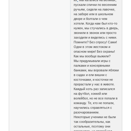
их
.
Мы катались на великах,
пускали спички по весенним
ручьям, сидели на лавочке,
на заборе или в школьном
дворе и болтали о чем
хотели. Когда нам был кто-то
нужен, мы стучались в дверь,
звонили в звонок или просто
заходили и виделись с ними.
Помните? Без спросу! Сами!
Одни в этом жестоком и
опасном мире! Без охраны!
Как мы вообще выжили?
Мы придумывали игры с
палками и консервными
банками, мы воровали яблоки
в садах и ели вишни с
косточками, и косточки не
прорастали у нас в животе.
Каждый хоть раз записался
на футбол, хоккей или
волейбол, но не все попали в
команду. Те, кто не попали,
научились справляться с
разочарованием.
Некоторые ученики не были
так сообразительны, как
остальные, поэтому они