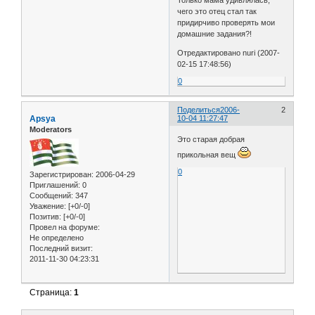
Только мама удивлялась,
чего это отец стал так
придирчиво проверять мои
домашние задания?!
Отредактировано nuri (2007-
02-15 17:48:56)
0
Поделиться
2006-
2
Apsya
10-04 11:27:47
Moderators
Это старая добрая
прикольная вещ
0
Зарегистрирован
: 2006-04-29
Приглашений:
0
Сообщений:
347
Уважение:
[+0/-0]
Позитив:
[+0/-0]
Провел на форуме:
Не определено
Последний визит:
2011-11-30 04:23:31
Страница:
1