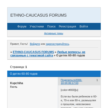
ETHNO-CAUCASUS FORUMS
Форум
Участники
Поиск
Регистрация
Войти
Активные темы
Привет, Гость!
Войдите
или
зарегистрируйтесь
.
»
ETHNO-CAUCASUS FORUMS
»
Любые вопросы, не
связанные с тематикой сайта
»
О детях 60-80 годов
Страница:
1
О детях 60-80 годов
Поделиться
2006-
1
Kupchiha
10-04 06:17:03
Гость
[color=#000][u]
Если вы были ребенком в 60-
е, 70-е или 80-е
,
размышляя
о прошлом
,
невозможно