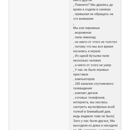
никто другой
.
Помните? Мы дрались до
крови и ходили в синяках
,
привыкая не обращать на
это внимания
.
Мы ели пирожные
,
мороженое
,
пили лимонад
,
но никто от этого не толстел
,
потому что мы все время
носились и играли
.
Из одной бутылки пили
несколько человек
,
и никто от этого не умер
.
У нас не было игровых
приставок
,
компьютеров
,
165 каналов спутникового
телевидения
,
компакт дисков
,
сотовых телефонов
,
интернета
,
мы неслись
смотреть мультфильм всей
толпой в ближайший дом
,
ведь видиков тоже не было
!
Зато у нас были друзья
.
Мы
выходили из дома и находили