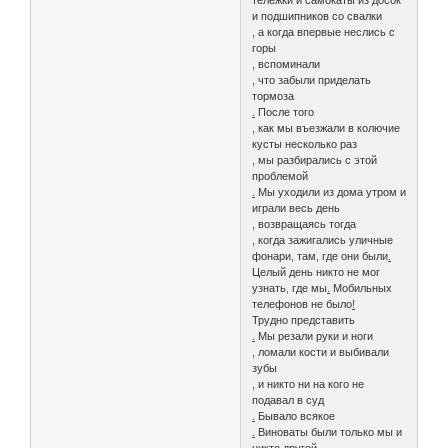
тележки и самокаты из досок
и подшипников со свалки
,
а когда впервые неслись с
горы
,
вспоминали
,
что забыли приделать
тормоза
.
После того
,
как мы въезжали в колючие
кусты несколько раз
,
мы разбирались с этой
проблемой
.
Мы уходили из дома утром и
играли весь день
,
возвращаясь тогда
,
когда зажигались уличные
фонари
,
там
,
где они были
.
Целый день никто не мог
узнать
,
где мы
.
Мобильных
телефонов не было
!
Трудно представить
.
Мы резали руки и ноги
,
ломали кости и выбивали
зубы
,
и никто ни на кого не
подавал в суд
.
Бывало всякое
.
Виноваты были только мы и