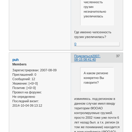
численность
грузин
незначительно
увеличилась
Где именно чилсенность
грузин увеличилась?
0
Поделиться
2007-
37
puh
08-15 08:41:40
Members
Зарегистрирован
: 2007-08-09
А каком регионе
Приглашений:
0
конкретно Вы
Сообщений:
12
говорите?
Уважение:
[+0/-0]
Позитив:
[+0/-0]
Провел на форуме:
Не определено
извиняюсь. под регионом в
Последний визит:
данном случае имел ввиду
2014-10-04 09:13:12
територии бЮОАО
контролируемые грузией.
просто 2002 тоже уже почти 6
лет назад был. а т.к. регион (в
том же понимании) находится
в зоне конфликта (бЮОАО)