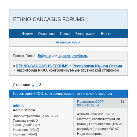
ETHNO-CAUCASUS FORUMS
Форум
Участники
Поиск
Регистрация
Войти
Активные темы
Привет, Гость!
Войдите
или
зарегистрируйтесь
.
»
ETHNO-CAUCASUS FORUMS
»
Республика Южная Осетия
»
Территории РЮО, контролируемые грузинской стороной
Страница:
«
1
2
Территории РЮО, контролируемые грузинской стороной
Поделиться
2007-
31
admin
08-10 18:51:54
Administrator
Axalkitri, спасибо. Ты не
Зарегистрирован
: 2005-11-27
смотрел, соответствуют ли
Приглашений:
0
границы сельсоветов (темис
Сообщений:
1789
сакребуло) границе ЮОАО.
Уважение:
[+0/-0]
Надо проверить.
Позитив:
[+0/-0]