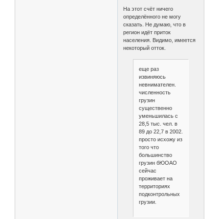
На этот счёт ничего
определённого не могу
сказать. Не думаю, что в
регион идёт приток
населения. Видимо, имеется
некоторый отток.
еще раз
извиняюсь
невнимателен.
численность
грузин
существенно
уменьшилась с
28,5 тыс. чел. в
89 до 22,7 в 2002.
просто исхожу из
того что
большинство
грузин бЮОАО
сейчас
проживает на
территориях
подконтрольных
грузии.