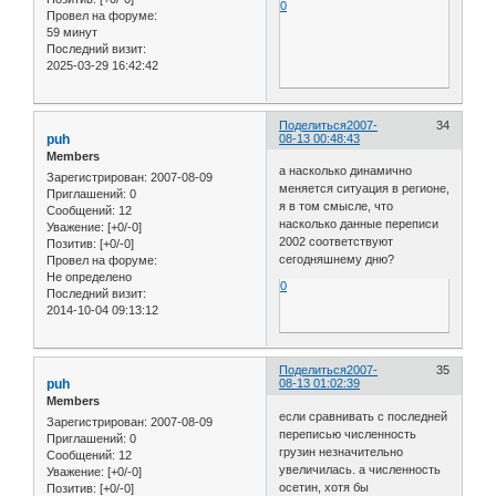
0
Провел на форуме:
59 минут
Последний визит:
2025-03-29 16:42:42
Поделиться
2007-
34
puh
08-13 00:48:43
Members
а насколько динамично
Зарегистрирован
: 2007-08-09
меняется ситуация в регионе,
Приглашений:
0
я в том смысле, что
Сообщений:
12
насколько данные переписи
Уважение:
[+0/-0]
2002 соответствуют
Позитив:
[+0/-0]
сегодняшнему дню?
Провел на форуме:
Не определено
0
Последний визит:
2014-10-04 09:13:12
Поделиться
2007-
35
puh
08-13 01:02:39
Members
если сравнивать с последней
Зарегистрирован
: 2007-08-09
переписью численность
Приглашений:
0
грузин незначительно
Сообщений:
12
увеличилась. а численность
Уважение:
[+0/-0]
осетин, хотя бы
Позитив:
[+0/-0]