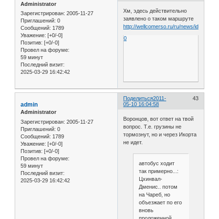
Administrator
Хм, эдесь действительно
Зарегистрирован
: 2005-11-27
заявлено о таком маршруте
Приглашений:
0
http://wellcomerso.ru/ru/news/id/22/
Сообщений:
1789
Уважение:
[+0/-0]
0
Позитив:
[+0/-0]
Провел на форуме:
59 минут
Последний визит:
2025-03-29 16:42:42
Поделиться
2011-
43
admin
05-10 16:04:58
Administrator
Воронцов, вот ответ на твой
Зарегистрирован
: 2005-11-27
вопрос. Т.е. грузины не
Приглашений:
0
тормознут, но и через Икорта
Сообщений:
1789
не идет.
Уважение:
[+0/-0]
Позитив:
[+0/-0]
Провел на форуме:
автобус ходит
59 минут
так примерно...:
Последний визит:
Цхинвал-
2025-03-29 16:42:42
Дменис.. потом
на Чареб, но
объезжает по его
вновь
проложенной