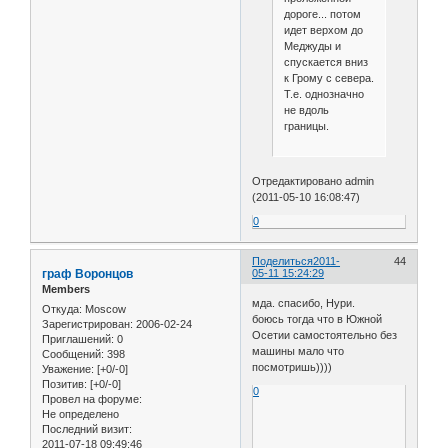
дороге... потом
идет верхом до
Меджуды и
спускается вниз
к Грому с севера.
Т.е. однозначно
не вдоль
границы.
Отредактировано admin
(2011-05-10 16:08:47)
0
Поделиться
2011-
44
граф Воронцов
05-11 15:24:29
Members
мда. спасибо, Нури.
Откуда:
Moscow
боюсь тогда что в Южной
Зарегистрирован
: 2006-02-24
Осетии самостоятельно без
Приглашений:
0
машины мало что
Сообщений:
398
посмотришь))))
Уважение:
[+0/-0]
Позитив:
[+0/-0]
0
Провел на форуме:
Не определено
Последний визит:
2011-07-18 09:49:46