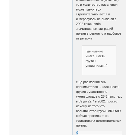
то и количество населения
может меняться
стремительно. вот я и
интересуюсь не было ли с
2002 каких либо
значительных миграций
грузин в регион или наоборот
из региона
Где именно
чилсенность
грузин
увеличилась?
еще раз извиняюсь
невнимателен. численность
грузин существенно
уменьшилась с 28,5 тыс. чел.
в 89 до 22,7 в 2002. просто
исхожу из того что
большинство грузин бЮОАО
сейчас проживает на
территориях подконтрольных
грузии.
0