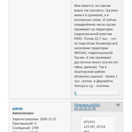
Мне кажется, не совсем
верно так смотреть. Грузины
жили и в Цхинвале, и в
осетинских сёлах. И сейчас
определённое число грузин
проживает на территории,
подконтрольной властям
РЮО. Потом 22,7 тыс. - это
по подсчётам Ахалкитри всё
население территории
бЮОАО, подконтрольной
Грузии. А там проживает
достаточно много осетин (по
офиц. данным). Так в
Ахалгорском районе
(Ксанское ущелье) - более 1
тыс. осетин. в Джалабети,
Хелчуа и т.д. - осетины.
0
Поделиться
2010-
39
admin
10-29 15:37:45
Administrator
Зарегистрирован
: 2005-11-27
ИТОГО:
Приглашений:
0
123 НП, 22724
Сообщений:
1789
чел.,