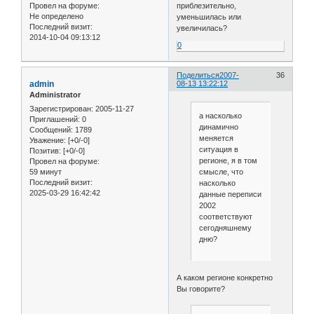
приблезительно,
Провел на форуме:
Не определено
уменьшилась или
Последний визит:
увеличилась?
2014-10-04 09:13:12
0
Поделиться
2007-
36
admin
08-13 13:22:12
Administrator
Зарегистрирован
: 2005-11-27
а насколько
Приглашений:
0
динамично
Сообщений:
1789
меняется
Уважение:
[+0/-0]
ситуация в
Позитив:
[+0/-0]
регионе, я в том
Провел на форуме:
59 минут
смысле, что
Последний визит:
насколько
2025-03-29 16:42:42
данные переписи
2002
соответствуют
сегодняшнему
дню?
А каком регионе конкретно
Вы говорите?