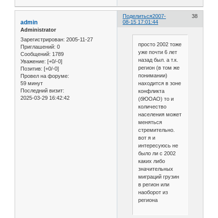
Поделиться
2007-
38
admin
08-15 17:01:44
Administrator
Зарегистрирован
: 2005-11-27
просто 2002 тоже
Приглашений:
0
уже почти 6 лет
Сообщений:
1789
назад был. а т.к.
Уважение:
[+0/-0]
регион (в том же
Позитив:
[+0/-0]
понимании)
Провел на форуме:
59 минут
находится в зоне
Последний визит:
конфликта
2025-03-29 16:42:42
(бЮОАО) то и
количество
населения может
меняться
стремительно.
вот я и
интересуюсь не
было ли с 2002
каких либо
значительных
миграций грузин
в регион или
наоборот из
региона