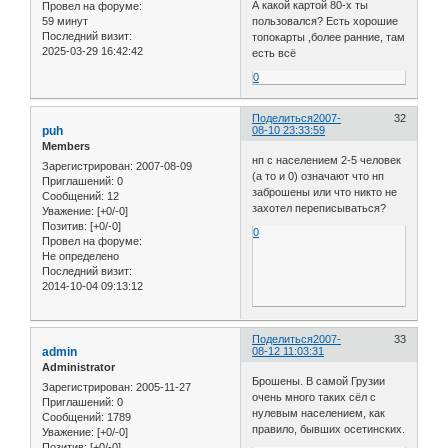
А какой картой 80-х ты
Провел на форуме:
59 минут
пользовался? Есть хорошие
Последний визит:
топокарты ,более ранние, там
2025-03-29 16:42:42
есть всё
0
Поделиться
2007-
32
puh
08-10 23:33:59
Members
нп с населением 2-5 человек
Зарегистрирован
: 2007-08-09
(а то и 0) означают что нп
Приглашений:
0
заброшены или что никто не
Сообщений:
12
захотел переписываться?
Уважение:
[+0/-0]
Позитив:
[+0/-0]
0
Провел на форуме:
Не определено
Последний визит:
2014-10-04 09:13:12
Поделиться
2007-
33
admin
08-12 11:03:31
Administrator
Брошены. В самой Грузии
Зарегистрирован
: 2005-11-27
очень много таких сёл с
Приглашений:
0
нулевым населением, как
Сообщений:
1789
правило, бывших осетинских.
Уважение:
[+0/-0]
Позитив:
[+0/-0]