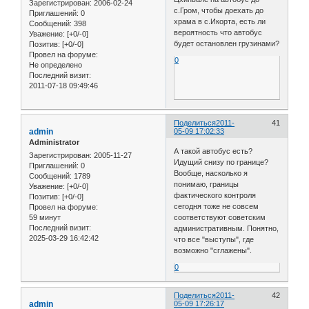
Зарегистрирован
: 2006-02-24
с.Гром, чтобы доехать до
Приглашений:
0
храма в с.Икорта, есть ли
Сообщений:
398
вероятность что автобус
Уважение:
[+0/-0]
будет остановлен грузинами?
Позитив:
[+0/-0]
Провел на форуме:
0
Не определено
Последний визит:
2011-07-18 09:49:46
Поделиться
2011-
41
admin
05-09 17:02:33
Administrator
А такой автобус есть?
Зарегистрирован
: 2005-11-27
Идущий снизу по границе?
Приглашений:
0
Вообще, насколько я
Сообщений:
1789
понимаю, границы
Уважение:
[+0/-0]
фактического контроля
Позитив:
[+0/-0]
сегодня тоже не совсем
Провел на форуме:
59 минут
соответствуют советским
Последний визит:
административным. Понятно,
2025-03-29 16:42:42
что все "выступы", где
возможно "сглажены".
0
Поделиться
2011-
42
admin
05-09 17:26:17