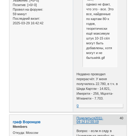
Уважение:
[+0/-0]
однако не факт,
Позитив:
[+0/-0]
что это - все. Это
Провел на форуме:
59 минут
все, найденные
Последний визит:
по картам 80-х
2025-03-29 16:42:42
годов,
теоретически
ещё максимум
штук 10-15 сёл
могут быть
добавлены, хотя
могут и не
бытьwink.gif
Недавно проводил
перерасчёт. У меня
получилось 22.780, в т.ч. в
Шида Картли - 14.821,
Имерети - 256, Мцхета-
Мтианети - 7.703.
0
Поделиться
2011-
40
граф Воронцов
04-12 17:55:19
Members
Вопрос - если я сяду в
Откуда:
Moscow
Цхинвале на автобус до