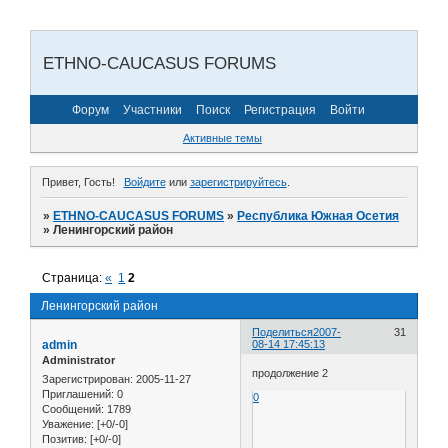
ETHNO-CAUCASUS FORUMS
Форум
Участники
Поиск
Регистрация
Войти
Активные темы
Привет, Гость!
Войдите
или
зарегистрируйтесь
.
»
ETHNO-CAUCASUS FORUMS
»
Республика Южная Осетия
»
Ленингорский район
Страница:
«
1
2
Ленингорский район
Поделиться
2007-
31
admin
08-14 17:45:13
Administrator
продолжение 2
Зарегистрирован
: 2005-11-27
Приглашений:
0
0
Сообщений:
1789
Уважение:
[+0/-0]
Позитив:
[+0/-0]