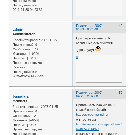
Не определено
Последний визит:
2011-11-30 04:23:31
Поделиться
2007-
49
admin
04-21 19:24:49
Administrator
Про Гагру перенесу. А
Зарегистрирован
: 2005-11-27
остальные ссылки пусть
Приглашений:
0
Сообщений:
1789
здесь будут
Уважение:
[+0/-0]
0
Позитив:
[+0/-0]
Провел на форуме:
59 минут
Последний визит:
2025-03-29 16:42:42
Поделиться
2007-
50
bumalarz
04-25 12:32:00
Members
Приглашаем вас и в наш
Зарегистрирован
: 2007-04-25
самый первый сайт
Приглашений:
0
http://atropat.narod.ru/
Сообщений:
12
А в гостевом
Уважение:
[+0/-0]
http://www.narod.ru/guestbook/?
Позитив:
[+0/-0]
owner=3314971
Провел на форуме:
Не определено
ознакомитесь с очередной