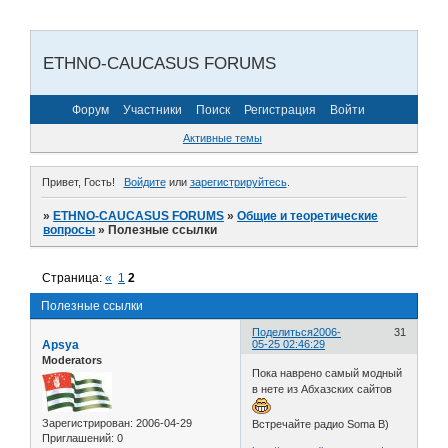
ETHNO-CAUCASUS FORUMS
Форум
Участники
Поиск
Регистрация
Войти
Активные темы
Привет, Гость!
Войдите
или
зарегистрируйтесь
.
»
ETHNO-CAUCASUS FORUMS
»
Общие и теоретические
вопросы
»
Полезные ссылки
Страница:
«
1
2
Полезные ссылки
Поделиться
2006-
31
Apsya
05-25 02:46:29
Moderators
Пока наврено самый модный
в нете из Абхазских сайтов
Зарегистрирован
: 2006-04-29
Встречайте радио Soma B)
Приглашений:
0