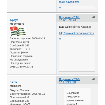
resim sayfa8.html
0
Поделиться
2006-
41
Apsya
12-12 16:11:34
Moderators
Ещё один сайт об Абахзии
http://www.abkhaziagov.org/ru/
Зарегистрирован
: 2006-04-29
0
Приглашений:
0
Сообщений:
347
Уважение:
[+0/-0]
Позитив:
[+0/-0]
Провел на форуме:
Не определено
Последний визит:
2011-11-30 04:23:31
Поделиться
2006-
42
Jirzik
12-17 21:17:31
Members
Откуда:
Москва
Ссылка на
Зарегистрирован
: 2006-08-12
Абхазскую
Приглашений:
0
провославную
Сообщений:
125
церковь!
Уважение:
[+0/-0]