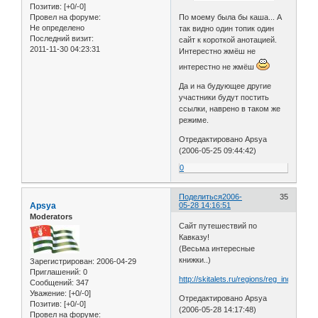
Позитив:
[+0/-0]
По моему была бы каша... А
Провел на форуме:
Не определено
так видно один топик один
Последний визит:
сайт к короткой анотацией.
2011-11-30 04:23:31
Интерестно жмёш не
интерестно не жмёш
Да и на будующее другие
участники будут постить
ссылки, наврено в таком же
режиме.
Отредактировано Apsya
(2006-05-25 09:44:42)
0
Поделиться
2006-
35
Apsya
05-28 14:16:51
Moderators
Сайт путешествий по
Кавказу!
(Весьма интересные
книжки..)
Зарегистрирован
: 2006-04-29
Приглашений:
0
http://skitalets.ru/regions/reg_index_160
Сообщений:
347
Уважение:
[+0/-0]
Отредактировано Apsya
Позитив:
[+0/-0]
(2006-05-28 14:17:48)
Провел на форуме: