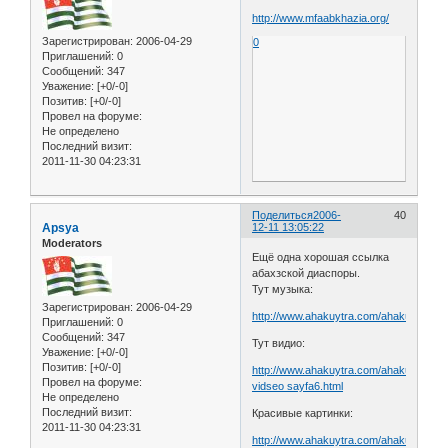
http://www.mfaabkhazia.org/
Зарегистрирован
: 2006-04-29
0
Приглашений:
0
Сообщений:
347
Уважение:
[+0/-0]
Позитив:
[+0/-0]
Провел на форуме:
Не определено
Последний визит:
2011-11-30 04:23:31
Поделиться
2006-
40
Apsya
12-11 13:05:22
Moderators
Ещё одна хорошая ссылка
абахзской диаспоры.
Тут музыка:
Зарегистрирован
: 2006-04-29
http://www.ahakuytra.com/ahakuytra%
Приглашений:
0
Сообщений:
347
Тут видио:
Уважение:
[+0/-0]
Позитив:
[+0/-0]
http://www.ahakuytra.com/ahakuytra
Провел на форуме:
vidseo sayfa6.html
Не определено
Последний визит:
Красивые картинки:
2011-11-30 04:23:31
http://www.ahakuytra.com/ahakuytra