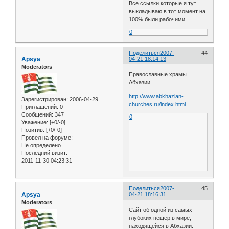
Все ссылки которые я тут
выкладываю в тот момент на
100% были рабочими.
0
Поделиться
2007-
44
Apsya
04-21 18:14:13
Moderators
Православные храмы
Абхазии
http://www.abkhazian-
Зарегистрирован
: 2006-04-29
churches.ru/index.html
Приглашений:
0
Сообщений:
347
0
Уважение:
[+0/-0]
Позитив:
[+0/-0]
Провел на форуме:
Не определено
Последний визит:
2011-11-30 04:23:31
Поделиться
2007-
45
Apsya
04-21 18:16:31
Moderators
Сайт об одной из самых
глубоких пещер в мире,
находящейся в Абхазии.