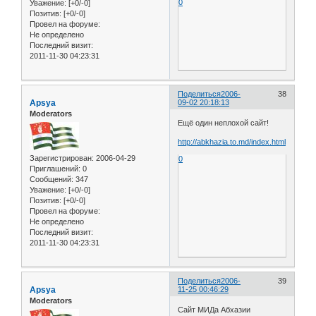
0
Уважение:
[+0/-0]
Позитив:
[+0/-0]
Провел на форуме:
Не определено
Последний визит:
2011-11-30 04:23:31
Поделиться
2006-
38
Apsya
09-02 20:18:13
Moderators
Ещё один неплохой сайт!
http://abkhazia.to.md/index.html
Зарегистрирован
: 2006-04-29
0
Приглашений:
0
Сообщений:
347
Уважение:
[+0/-0]
Позитив:
[+0/-0]
Провел на форуме:
Не определено
Последний визит:
2011-11-30 04:23:31
Поделиться
2006-
39
Apsya
11-25 00:46:29
Moderators
Сайт МИДа Абхазии