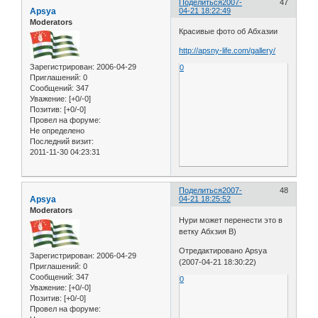
Поделиться
2007-
47
Apsya
04-21 18:22:49
Moderators
Красивые фото об Абхазии
http://apsny-life.com/gallery/
Зарегистрирован
: 2006-04-29
0
Приглашений:
0
Сообщений:
347
Уважение:
[+0/-0]
Позитив:
[+0/-0]
Провел на форуме:
Не определено
Последний визит:
2011-11-30 04:23:31
Поделиться
2007-
48
Apsya
04-21 18:25:52
Moderators
Нури может перенести это в
ветку Абхзия B)
Отредактировано Apsya
Зарегистрирован
: 2006-04-29
(2007-04-21 18:30:22)
Приглашений:
0
Сообщений:
347
0
Уважение:
[+0/-0]
Позитив:
[+0/-0]
Провел на форуме: