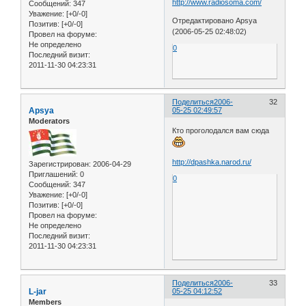
http://www.radiosoma.com/
Сообщений:
347
Уважение:
[+0/-0]
Отредактировано Apsya
Позитив:
[+0/-0]
(2006-05-25 02:48:02)
Провел на форуме:
Не определено
0
Последний визит:
2011-11-30 04:23:31
Поделиться
2006-
32
Apsya
05-25 02:49:57
Moderators
Кто проголодался вам сюда
http://dpashka.narod.ru/
Зарегистрирован
: 2006-04-29
Приглашений:
0
0
Сообщений:
347
Уважение:
[+0/-0]
Позитив:
[+0/-0]
Провел на форуме:
Не определено
Последний визит:
2011-11-30 04:23:31
Поделиться
2006-
33
L-jar
05-25 04:12:52
Members