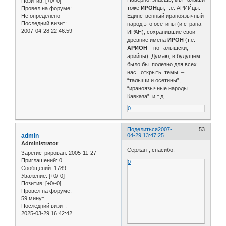
Позитив:
[+0/-0]
тоже
ИРОН
цы, т.е. АРИЙцы.
Провел на форуме:
Не определено
Единственный ираноязычный
Последний визит:
народ это осетины (и страна
2007-04-28 22:46:59
ИРАН), сохранившие свои
древние имена
ИРОН
(т.е.
АРИОН
– по талышски,
арийцы). Думаю, в будущем
было бы полезно для всех
нас открыть темы –
“талыши и осетины”,
“ираноязычные народы
Кавказа” и т.д.
0
Поделиться
2007-
53
admin
04-29 13:47:25
Administrator
Сержант, спасибо.
Зарегистрирован
: 2005-11-27
Приглашений:
0
0
Сообщений:
1789
Уважение:
[+0/-0]
Позитив:
[+0/-0]
Провел на форуме:
59 минут
Последний визит:
2025-03-29 16:42:42