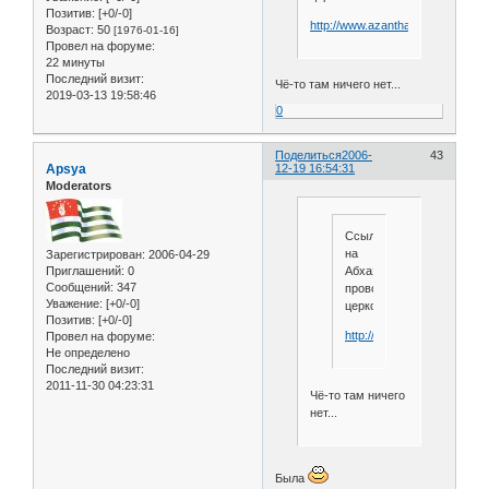
Позитив:
[+0/-0]
http://www.azantha.by.ru/
Возраст:
50
[1976-01-16]
Провел на форуме:
22 минуты
Последний визит:
Чё-то там ничего нет...
2019-03-13 19:58:46
0
Поделиться
2006-
43
Apsya
12-19 16:54:31
Moderators
Ссылка
на
Зарегистрирован
: 2006-04-29
Абхазскую
Приглашений:
0
Сообщений:
347
провославную
Уважение:
[+0/-0]
церковь!
Позитив:
[+0/-0]
http://www.azantha.by.ru/
Провел на форуме:
Не определено
Последний визит:
2011-11-30 04:23:31
Чё-то там ничего
нет...
Была