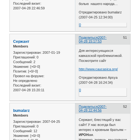
Последний визит:
болью нашего народа…
2007-04-28 22:46:59
Отредактировано bumalarz
(2007-04-25 12:34:00)
0
Поделиться
2007-
51
Сержант
04-28 15:17:53
Members
Для интересующихся
Зарегистрирован
: 2007-01-19
кавказской проблематикой.
Приглашений:
0
Посмотрите сайт
Сообщений:
2
Уважение:
[+0/-0]
http://www.caucasica.org/
Позитив:
[+0/-0]
Провел на форуме:
Отредактировано Apsya
Не определено
(2007-04-28 16:24:34)
Последний визит:
2007-04-28 15:20:11
0
Поделиться
2007-
52
bumalarz
04-28 22:44:56
Members
Сержант, блестящий у вас
Зарегистрирован
: 2007-04-25
сайт! У нас всегда был
Приглашений:
0
интерес к кровным братьям –
Сообщений:
12
ИРОН
ам.
Уважение:
[+0/-0]
Наверно, знаешь, мы-талыши