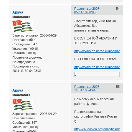
Поделиться
2007-
54
Apsya
05-11 10:00:06
Moderators
Любителям гор, и не только
Абхазских. Две
позновательные книги...
Зарегистрирован
: 2006-04-29
В СОЛНЕЧНОЙ АБХАЗИИ И
Приглашений:
0
ХЕВСУРЕТИИ
Сообщений:
347
Уважение:
[+0/-0]
http://wkavkaz.narod.ru/book/abhihevsur
Позитив:
[+0/-0]
Провел на форуме:
ПО РОДНЫМ ПРОСТОРАМ
Не определено
Последний визит:
http://wkavkaz.narod.ru/book/abhazia/in
2011-11-30 04:23:31
0
Поделиться
2007-
55
Apsya
11-01 16:24:44
Moderators
По моему очень полезная
работа Цуциева
Политизированная
Зарегистрирован
: 2006-04-29
картография Кавказа (Часть
Приглашений:
0
I)
Сообщений:
347
Уважение:
[+0/-0]
http://caucasica.org/analytics/detail.php
Позитив:
[+0/-0]