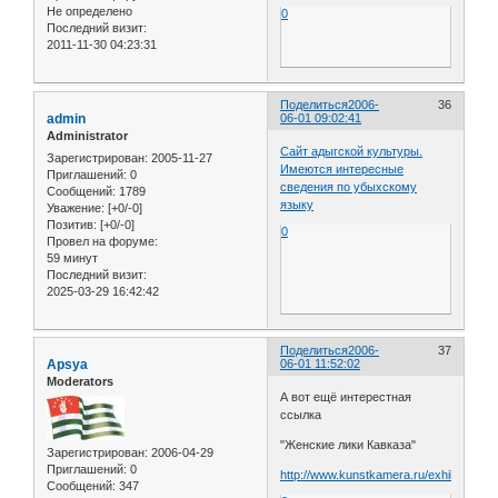
Не определено
0
Последний визит:
2011-11-30 04:23:31
Поделиться
2006-
36
admin
06-01 09:02:41
Administrator
Сайт адыгской культуры.
Зарегистрирован
: 2005-11-27
Имеются интересные
Приглашений:
0
сведения по убыхскому
Сообщений:
1789
языку
Уважение:
[+0/-0]
Позитив:
[+0/-0]
0
Провел на форуме:
59 минут
Последний визит:
2025-03-29 16:42:42
Поделиться
2006-
37
Apsya
06-01 11:52:02
Moderators
А вот ещё интерестная
ссылка
"Женские лики Кавказа"
Зарегистрирован
: 2006-04-29
Приглашений:
0
http://www.kunstkamera.ru/exhibition/ka
Сообщений:
347