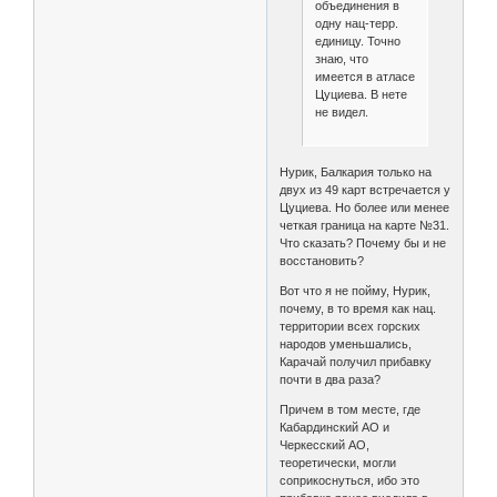
объединения в
одну нац-терр.
единицу. Точно
знаю, что
имеется в атласе
Цуциева. В нете
не видел.
Нурик, Балкария только на
двух из 49 карт встречается у
Цуциева. Но более или менее
четкая граница на карте №31.
Что сказать? Почему бы и не
восстановить?
Вот что я не пойму, Нурик,
почему, в то время как нац.
территории всех горских
народов уменьшались,
Карачай получил прибавку
почти в два раза?
Причем в том месте, где
Кабардинский АО и
Черкесский АО,
теоретически, могли
соприкоснуться, ибо это