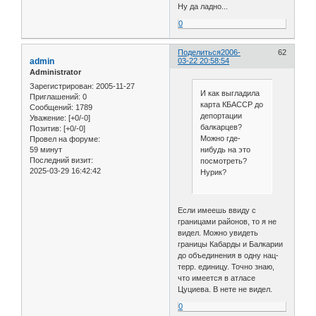
Ну да ладно...
0
Поделиться
2006-
62
admin
03-22 20:58:54
Administrator
Зарегистрирован
: 2005-11-27
И как выгладила
Приглашений:
0
карта КБАССР до
Сообщений:
1789
депортации
Уважение:
[+0/-0]
балкарцев?
Позитив:
[+0/-0]
Можно где-
Провел на форуме:
59 минут
нибудь на это
Последний визит:
посмотреть?
2025-03-29 16:42:42
Нурик?
Если имеешь ввиду с
границами районов, то я не
видел. Можно увидеть
границы Кабарды и Балкарии
до объединения в одну нац-
терр. единицу. Точно знаю,
что имеется в атласе
Цуциева. В нете не видел.
0