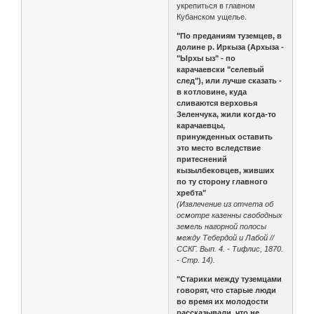
укрепиться в главном
Кубанском ущелье.
"По преданиям туземцев, в
долине р. Иркыза (Архыза -
"Ырхы ыз" - по
карачаевски "селевый
след"), или лучше сказать -
в котловине, куда
сливаются верховья
Зеленчука, жили когда-то
карачаевцы,
принужденных оставить
это место вследствие
притеснений
кызылбековцев, живших
по ту сторону главного
хребта"
(Извлечение из отчета об
осмотре казенны свободных
земель нагорной полосы
между Тебердой и Лабой //
ССКГ. Вып. 4. - Тифлис, 1870.
- Стр. 14).
"Старики между туземцами
говорят, что старые люди
во время их молодости
рассказывали, что не