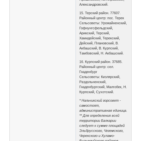
Александровский.
15. Терский район. 77607.
Районный центр: пос. Терек
Сельсоветы: Урожайненский,
Гофнунгсфельдский,
Арикский, Терский,
Хамидейский, Терекский,
Дейский, Плановский, В.
Акбашский, В. Курпский,
Тамбовский, Н. Акбашский.
16. Курпский район. 37685.
Районный центр: сел.
Гнаденбург
Сельсоветы: Кизлярский,
Раздольненский,
Гнаденбургский, Малгобек, Н.
Курпский, Сухотский.
* Нальчикский горсовет -
самостоят,
административная единица.
** Для определения всей
территории Балкарии
следует к сумме площадей
Эльбрусского, Чегемского,
Черекского и Хуламо-
Бызынгийского районов,