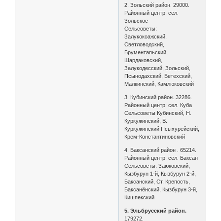
2. Зольский район. 29000.
Районный центр: сел.
Зольское
Сельсоветы:
Залукокоажский,
Светловодский,
Брументапьский,
Шардаковский,
Залукодесский, Зольский,
Псынодахский, Бетехский,
Малкинский, Камлюковский
3. Кубинский район. 32286.
Районный центр: сел. Куба
Сельсоветы Кубинский, Н.
Куркужинский, В.
Куркужинский Псыхурейский,
Крем-Константиновский
4. Баксанский район . 65214.
Районный центр: сел. Баксан
Сельсоветы: Заюковский,
Кызбурун 1-й, Кызбурун 2-й,
Баксанский, Ст. Крепость,
Баксанёнский, Кызбурун 3-й,
Кишпекский
5. Эльбрусский район.
179272.