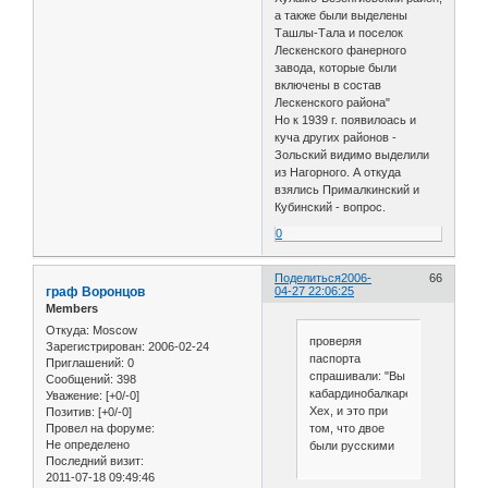
а также были выделены
Ташлы-Тала и поселок
Лескенского фанерного
завода, которые были
включены в состав
Лескенского района"
Но к 1939 г. появилоась и
куча других районов -
Зольский видимо выделили
из Нагорного. А откуда
взялись Прималкинский и
Кубинский - вопрос.
0
Поделиться
2006-
66
граф Воронцов
04-27 22:06:25
Members
Откуда:
Moscow
проверяя
Зарегистрирован
: 2006-02-24
паспорта
Приглашений:
0
спрашивали: "Вы
Сообщений:
398
кабардинобалкарец?"
Уважение:
[+0/-0]
Хех, и это при
Позитив:
[+0/-0]
Провел на форуме:
том, что двое
Не определено
были русскими
Последний визит:
2011-07-18 09:49:46