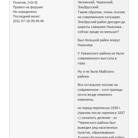
Чегемский, Черекский,
Позитив:
[+0/-0]
Провел на форуме:
Эльбрусский.
Не определено
Таким образом, очень похоже
Последний визит:
на современную ситуацию.
2011-07-18 09:49:46
Эльбруский район доходил до
широты севернее Нальчика -
сейчас вроде он меньше?
Был большой район вокруг
Нальчика.
У Урванского района не было
современного выступа в
горы.
Ну и не было Майского
района.
Все остальное похоже на
современное - хотя границы
почти везде неменого
изменены.
но перед переписью 1939 г.
(причем после переписи 1937
г.) началось деление - из
"Черекского района был
выведен ряд населенных
пунктов, образовавших
Хуламо-Безенгиевский район,