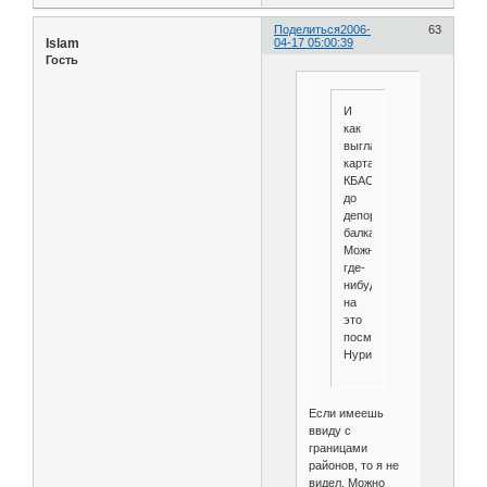
Поделиться
2006-
63
Islam
04-17 05:00:39
Гость
И
как
выгладила
карта
КБАССР
до
депортации
балкарцев?
Можно
где-
нибудь
на
это
посмотреть?
Нурик?
Если имеешь
ввиду с
границами
районов, то я не
видел. Можно