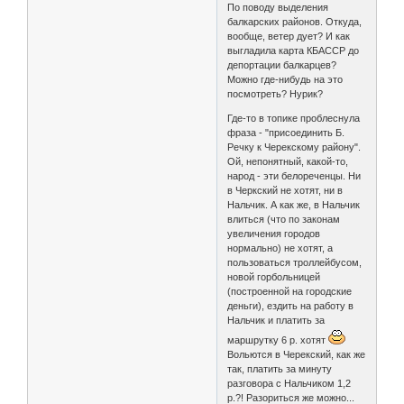
По поводу выделения
балкарских районов. Откуда,
вообще, ветер дует? И как
выгладила карта КБАССР до
депортации балкарцев?
Можно где-нибудь на это
посмотреть? Нурик?
Где-то в топике проблеснула
фраза - "присоединить Б.
Речку к Черекскому району".
Ой, непонятный, какой-то,
народ - эти белореченцы. Ни
в Черкский не хотят, ни в
Нальчик. А как же, в Нальчик
влиться (что по законам
увеличения городов
нормально) не хотят, а
пользоваться троллейбусом,
новой горбольницей
(построенной на городские
деньги), ездить на работу в
Нальчик и платить за
маршрутку 6 р. хотят
Вольются в Черекский, как же
так, платить за минуту
разговора с Нальчиком 1,2
р.?! Разориться же можно...