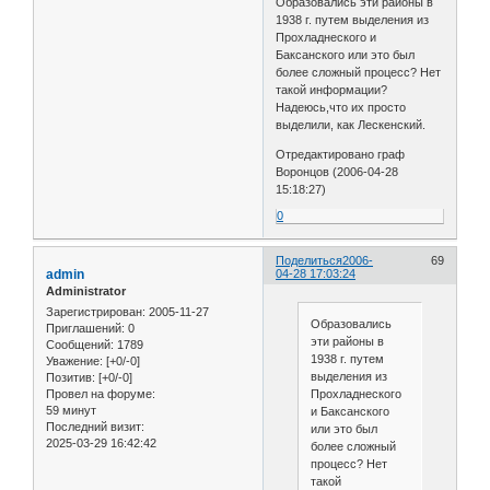
Образовались эти районы в
1938 г. путем выделения из
Прохладнеского и
Баксанского или это был
более сложный процесс? Нет
такой информации?
Надеюсь,что их просто
выделили, как Лескенский.
Отредактировано граф
Воронцов (2006-04-28
15:18:27)
0
Поделиться
2006-
69
admin
04-28 17:03:24
Administrator
Зарегистрирован
: 2005-11-27
Образовались
Приглашений:
0
эти районы в
Сообщений:
1789
1938 г. путем
Уважение:
[+0/-0]
выделения из
Позитив:
[+0/-0]
Прохладнеского
Провел на форуме:
59 минут
и Баксанского
Последний визит:
или это был
2025-03-29 16:42:42
более сложный
процесс? Нет
такой