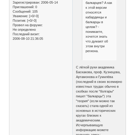
Зарегистрирован
: 2006-05-14
балкарцев? А как
Приглашений:
0
к этой версии
Сообщений:
105
относятся
Уважение:
[+0/-0]
кабардинцы и
Позитив:
[+0/-0]
балкарцы в
Провел на форуме:
целом? -
Не определено
понимаете,
Последний визит:
хочется знать
2006-08-10 21:36:05
что думают об
этом внутри
региона.
С лёгкой руки академика
Баскакова, проф. Кузнецова,
Артамонова и Гумилёва
(последний в своих всемирно
известных трудах обычно в
скобках после "болгары"
пишет "балкарцы") эта
"теория" (если можно так
сказать) стала одной из
основных в исторических
кругах близких к
академическим.
Исчерпывающую
информацию можете
получить здесь: