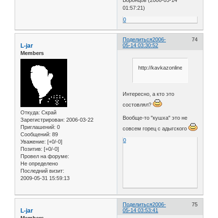
01:57:21)
0
Поделиться
2006-
74
L-jar
05-14 03:30:52
Members
http://kavkazonline.ru/encycloped
Интересно, а кто это
состовлял?
Откуда:
Скрай
Вообще-то "кушха" это не
Зарегистрирован
: 2006-03-22
Приглашений:
0
совсем горец с адыгского
Сообщений:
89
0
Уважение:
[+0/-0]
Позитив:
[+0/-0]
Провел на форуме:
Не определено
Последний визит:
2009-05-31 15:59:13
Поделиться
2006-
75
L-jar
05-14 03:53:41
Members