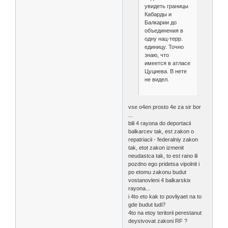
увидеть границы
Кабарды и
Балкарии до
объединения в
одну нац-терр.
единицу. Точно
знаю, что
имеется в атласе
Цуциева. В нете
не видел.
vse o4en prosto 4e za sir bor
...
bili 4 rayona do deportacii
balkarcev tak, est zakon o
repatriacii - federalniy zakon
tak, etot zakon izmenit
neudastca tak, to est rano ili
pozdno ego pridetsa vipolnit i
po etomu zakonu budut
vostanovleni 4 balkarskix
rayona...
i 4to eto kak to povliyaet na to
gde budut ludi?
4to na etoy teritorii perestanut
deystvovat zakoni RF ?