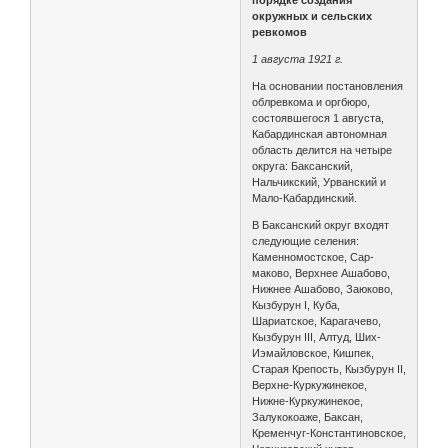
порядке создания
окружных и сельских
ревкомов
1 августа 1921 г.
На основании постановления
облревкома и оргбюро,
состоявшегося 1 августа,
Кабардинская автономная
область делится на четыре
округа: Баксанский,
Нальчикский, Урванский и
Мало-Кабардинский.
В Баксанский округ входят
следующие селения:
Каменномостское, Сар-
маково, Верхнее Ашабово,
Нижнее Ашабово, Заюково,
Кызбурун I, Куба,
Шариатское, Карагачево,
Кызбурун III, Алтуд, Ших-
Иэмайловское, Кишпек,
Старая Крепость, Кызбурун II,
Верхне-Куркужинекое,
Нижне-Куркужинекое,
Залукокоаже, Баксан,
Кременчуг-Константиновское,