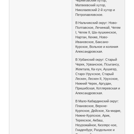
Черниговский хутор,
Матвеевский хутор,
Николаевский 2-й хутор и
Петропавловское.
В Нальчикский округ: Ново-
Полтавское, Лечинкай, Чегем
I, Чегем II, Ша-лушкинское,
Нартан, Кенже, Ново-
Ивановское, Баксано-
Курское, Вольное и колония
Александровская.
В Урбанский округ: Старый
Черек, Урванское, Псыгансу,
Жемтала, Ка-хун, Аушигер,
Старо-Урухское, Старый
Лескен, Лескен II, Урухское,
Нижний Черек, Аргудан,
Пришибская, Котляревская и
Александровская.
В Мало-Кабардинский округ:
Плановское, Верхне-
Курпское, Дейское, Ха-мидие,
Нижне-Курпское, Арик,
Терекское, Акбаш,
Неурожайное, Кизлярс-кое,
Гнаденбург, Раздольное и