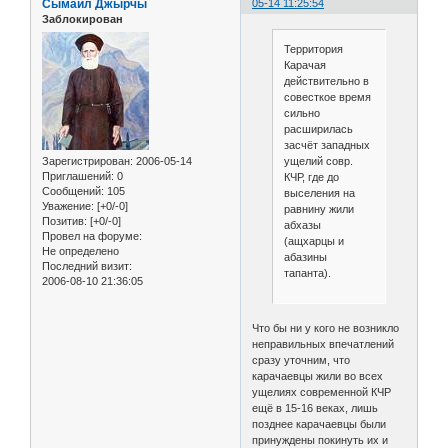
Сымаил Джырчы
05-14 11:25:54
Заблокирован
Территория
Карачая
действительно в
совесткое время
сильно
расширилась
засчёт западных
Зарегистрирован
: 2006-05-14
ущелий совр.
Приглашений:
0
КЧР, где до
Сообщений:
105
выселения на
Уважение:
[+0/-0]
равнину жили
Позитив:
[+0/-0]
абхазы
Провел на форуме:
(ащхарцы и
Не определено
абазины
Последний визит:
тапанта).
2006-08-10 21:36:05
Что бы ни у кого не возникло
неправильных впечатлений
сразу уточним, что
карачаевцы жили во всех
ущелиях современной КЧР
ещё в 15-16 веках, лишь
позднее карачаевцы были
принуждены покинуть их и