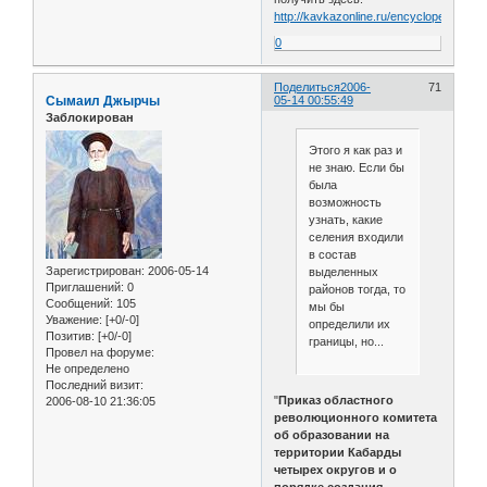
http://kavkazonline.ru/encyclopedia/peop
0
Поделиться
2006-
71
Сымаил Джырчы
05-14 00:55:49
Заблокирован
Этого я как раз и
не знаю. Если бы
была
возможность
узнать, какие
селения входили
в состав
Зарегистрирован
: 2006-05-14
выделенных
Приглашений:
0
районов тогда, то
Сообщений:
105
мы бы
Уважение:
[+0/-0]
определили их
Позитив:
[+0/-0]
границы, но...
Провел на форуме:
Не определено
Последний визит:
"
Приказ областного
2006-08-10 21:36:05
революционного комитета
об образовании на
территории Кабарды
четырех округов и о