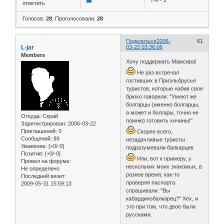
7% - 2
ответить
Голосов:
28
;
Проголосовали:
28
Поделиться
2006-
61
L-jar
03-22 03:36:06
Members
Хочу поддержать Мамсира!
Не раз встречал
гостивших в Приэльбрусье
туристов, которые набив свое
брюхо говорили: "Умеют же
болгарцы (именно болгарцы,
а может и болгары, точно не
Откуда:
Скрай
помню) готовить хичины!"
Зарегистрирован
: 2006-03-22
Приглашений:
0
Скорее всего,
Сообщений:
89
незадачливые туристы
Уважение:
[+0/-0]
подразумевали балкарцев
Позитив:
[+0/-0]
Или, вот к примеру, у
Провел на форуме:
нескольких моих знакомых, в
Не определено
разное время, как-то
Последний визит:
проверяя паспорта
2009-05-31 15:59:13
спрашивали: "Вы
кабардинобалкарец?" Хех, и
это при том, что двое были
русскими.