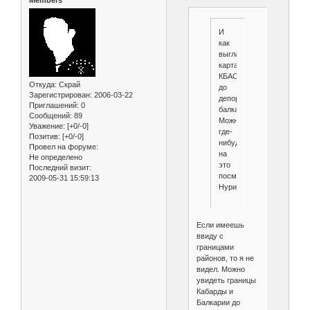
И
как
выгладила
карта
КБАССР
Откуда:
Скрай
до
Зарегистрирован
: 2006-03-22
депортации
Приглашений:
0
балкарцев?
Сообщений:
89
Можно
Уважение:
[+0/-0]
где-
Позитив:
[+0/-0]
нибудь
Провел на форуме:
на
Не определено
это
Последний визит:
посмотреть?
2009-05-31 15:59:13
Нурик?
Если имеешь
ввиду с
границами
районов, то я не
видел. Можно
увидеть границы
Кабарды и
Балкарии до