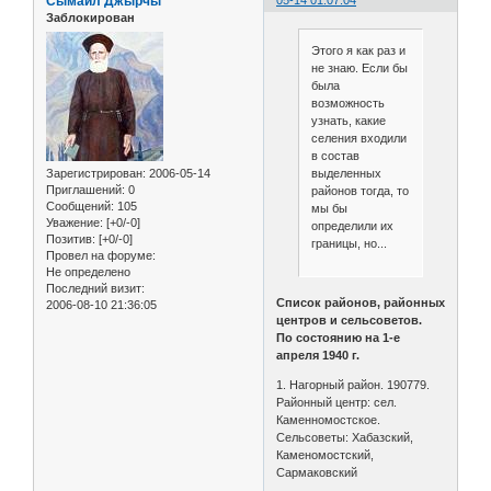
Сымаил Джырчы
05-14 01:07:04
Заблокирован
Этого я как раз и
не знаю. Если бы
была
возможность
узнать, какие
селения входили
в состав
Зарегистрирован
: 2006-05-14
выделенных
Приглашений:
0
районов тогда, то
Сообщений:
105
мы бы
Уважение:
[+0/-0]
определили их
Позитив:
[+0/-0]
границы, но...
Провел на форуме:
Не определено
Последний визит:
Список районов, районных
2006-08-10 21:36:05
центров и сельсоветов.
По состоянию на 1-е
апреля 1940 г.
1. Нагорный район. 190779.
Районный центр: сел.
Каменномостское.
Сельсоветы: Хабазский,
Каменомостский,
Сармаковский