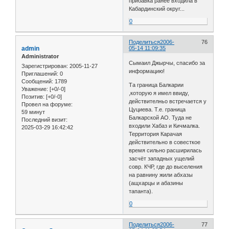
прибавка ранее входила в
Кабардинский округ...
0
Поделиться
2006-
76
admin
05-14 11:09:35
Administrator
Сымаил Джырчы, спасибо за
Зарегистрирован
: 2005-11-27
информацию!
Приглашений:
0
Сообщений:
1789
Та граница Балкарии
Уважение:
[+0/-0]
,которую я имел ввиду,
Позитив:
[+0/-0]
действителньо встречается у
Провел на форуме:
Цуциева. Т.е. граница
59 минут
Балкарской АО. Туда не
Последний визит:
входили Хабаз и Кичмалка.
2025-03-29 16:42:42
Территория Карачая
действительно в совесткое
время сильно расширилась
засчёт западных ущелий
совр. КЧР, где до выселения
на равнину жили абхазы
(ащхарцы и абазины
тапанта).
0
Поделиться
2006-
77