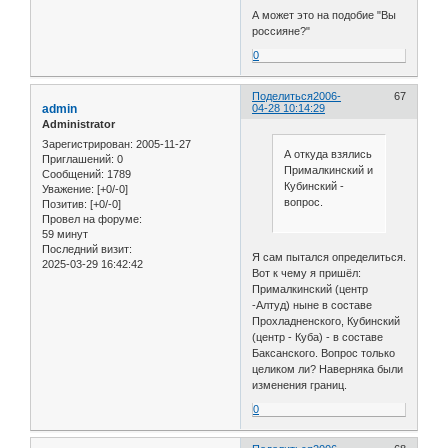
А может это на подобие "Вы
россияне?"
0
Поделиться
2006-
67
admin
04-28 10:14:29
Administrator
Зарегистрирован
: 2005-11-27
А откуда взялись
Приглашений:
0
Прималкинский и
Сообщений:
1789
Кубинский -
Уважение:
[+0/-0]
вопрос.
Позитив:
[+0/-0]
Провел на форуме:
59 минут
Последний визит:
Я сам пытался определиться.
2025-03-29 16:42:42
Вот к чему я пришёл:
Прималкинский (центр
-Алтуд) ныне в составе
Прохладненского, Кубинский
(центр - Куба) - в составе
Баксанского. Вопрос только
целиком ли? Наверняка были
изменения границ.
0