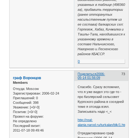
указанных в таблице (498360
га), прибавить территории
(ранее отторгнутых
насильственным путем из
ее состава) балкарских сел:
Герпегеж, Хабаз, Кичмалка и
Ташлы-Тала, находившихся к
указанному времени в
составе Нальчикского,
Нагорного и Лескенского
районов КБАССР.
0
Поделиться
2006-
73
граф Воронцов
05-14 01:56:09
Members
Спасибо. Сразу вспомнил,
Откуда:
Moscow
что я уже видел это где-то -
Зарегистрирован
: 2006-02-24
про Кизлярский сельсовет
Приглашений:
0
Курпского района в соседней
Сообщений:
398
теме я отсюда взял.
Уважение:
[+0/-0]
Записывать надо <_<
Позитив:
[+0/-0]
Провел на форуме:
http://real-
Не определено
alania.narod.ru/turkalan/blk/1.htm
Последний визит:
2011-07-18 09:49:46
Отредактировано граф
Воронцов (2006-05-14