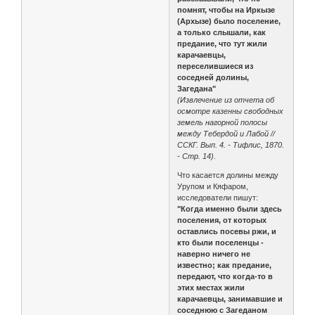
помнят, чтобы на Иркызе
(Архызе) было поселение,
а только слышали, как
предание, что тут жили
карачаевцы,
переселившиеся из
соседней долины,
Загедана"
(Извлечение из отчета об
осмотре казенны свободных
земель нагорной полосы
между Тебердой и Лабой //
ССКГ. Вып. 4. - Тифлис, 1870.
- Стр. 14).
Что касается долины между
Урупом и Кяфаром,
исследователи пишут:
"Когда именно были здесь
поселения, от которых
оставлись посевы ржи, и
кто были поселенцы -
наверно ничего не
известно; как предание,
передают, что когда-то в
этих местах жили
карачаевцы, занимавшие и
соседнюю с Загеданом