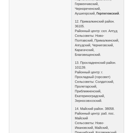
Герменчикский,
Чернореченский,
Аушигерский,
Герпегежский
.
12. Прималкинский район.
36105.
Районный центр: сел. Алтуд
Сельсоветы: Ново-
Полтавский, Прималкинский,
Алгудский, Черниговский,
Карагачский,
Благовещенский.
13. Прохладненский район.
101139.
Районный центр: г.
Прохладный (горсовет)
Сельсоветы: Солдатский,
Пролетарский,
Приближненский,
Екатериноградский,
Зерносовхозский.
14. Майский район. 38058.
Районный центр: раб. пос.
Майский
Сельсоветы: Ново-
Ивановский, Майский,
Пришибский, Котляревский,