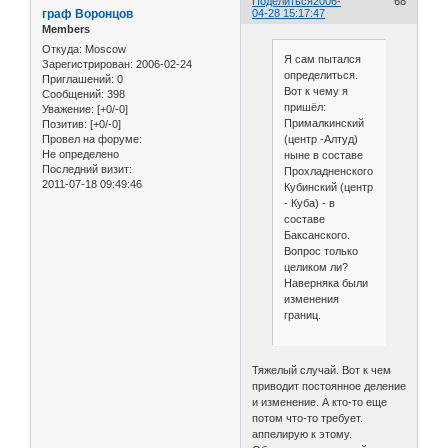
Поделиться
2006-
68
граф Воронцов
04-28 15:17:47
Members
Откуда:
Moscow
Я сам пытался
Зарегистрирован
: 2006-02-24
определиться.
Приглашений:
0
Вот к чему я
Сообщений:
398
пришёл:
Уважение:
[+0/-0]
Прималкинский
Позитив:
[+0/-0]
Провел на форуме:
(центр -Алтуд)
Не определено
ныне в составе
Последний визит:
Прохладненского,
2011-07-18 09:49:46
Кубинский (центр
- Куба) - в
составе
Баксанского.
Вопрос только
целиком ли?
Наверняка были
изменения
границ.
Тяжелый случай. Вот к чем
приводит постоянное деление
и изменение. А кто-то еще
потом что-то требует.
аппелирую к этому.