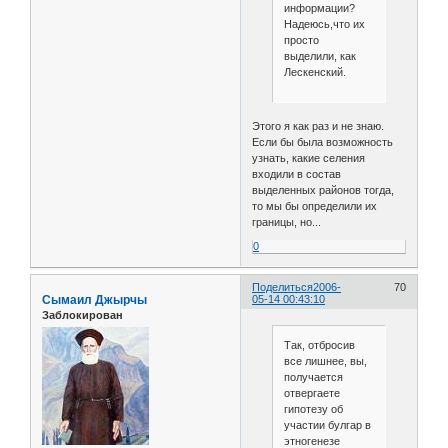
информации?
Надеюсь,что их
просто
выделили, как
Лескенский.
Этого я как раз и не знаю.
Если бы была возможность
узнать, какие селения
входили в состав
выделенных районов тогда,
то мы бы определили их
границы, но...
0
Поделиться
2006-
70
Сымаил Джырчы
05-14 00:43:10
Заблокирован
Так, отбросив
все лишнее, вы,
получается
отвергаете
гипотезу об
участии булгар в
этногенезе