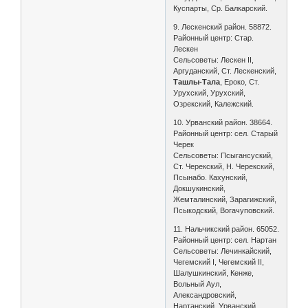
Куспарты, Ср. Балкарский.
9. Лескенский район. 58872.
Районный центр: Стар.
Лескен
Сельсоветы: Лескен II,
Аргуданский, Ст. Лескенский,
Ташлы-Тала
, Ероко, Ст.
Урухский, Урухский,
Озрекский, Калежский.
10. Урванский район. 38664.
Районный центр: сел. Старый
Черек
Сельсоветы: Псыгансуский,
Ст. Черекский, Н. Черекский,
Псынабо. Кахунский,
Докшукинский,
Жемталинский, Зарагижский,
Псыкодский, Вогачуповский.
11. Нальчикский район. 65052.
Районный центр: сел. Нартан
Сельсоветы: Лечинкайский,
Чегемский I, Чегемский II,
Шалушкинский, Кенже,
Вольный Аул,
Александровский,
Нартанский, Урванский,