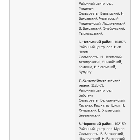
Районный центр: сел.
Гунделен
Сельсоветы: Былымский, Н.
Баксанский, Челмасский,
Гунделенский, Лашкутинский,
В. Баксанский, Эльбрусский,
Тырныаузский.
6. Чегемский район.
104875.
Районный центр: сел. Ниж.
Чегем
Сельсоветы: Н. Чегемский,
Актопракский, Яникойский,
Каменка, В. Чегемский,
Булунгу.
7. Хуламо-Безенгийский
район.
1120 63.
Районный центр: сел
Бабугент
Сельсоветы: Белореченский,
Хасанья, Кашхатау, Шики, Н.
Хуламский, В. Хуламский,
Безенгийский.
8. Черекский район.
102150.
Районный центр: сел. Мухол
Сельсоветы: В. Балкарский,
Шаурдатский, Н. Балкарский,