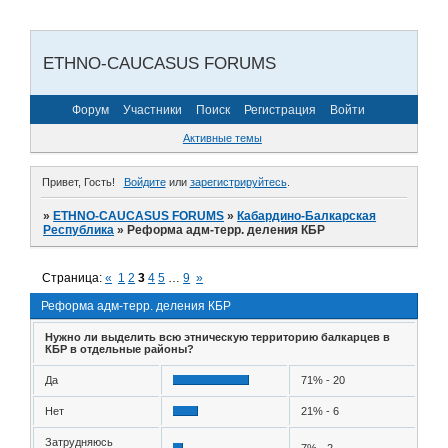
ETHNO-CAUCASUS FORUMS
Форум
Участники
Поиск
Регистрация
Войти
Активные темы
Привет, Гость!
Войдите
или
зарегистрируйтесь
.
»
ETHNO-CAUCASUS FORUMS
»
Кабардино-Балкарская
Республика
»
Реформа адм-терр. деления КБР
Страница:
«
1
2
3
4
5
…
9
»
Реформа адм-терр. деления КБР
Нужно ли выделить всю этническую территорию балкарцев в
КБР в отдельные районы?
Да
71% - 20
Нет
21% - 6
Затрудняюсь