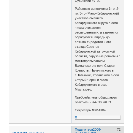
Сухотский хутор.
Районные исполкомы 1-го, 2-
го, 3-го (Мало-Кабардинский)
участков бывшего
Кабардинского округа с сего
числа считаются
распущенными, а взамен их
образуются, впредь до
созыва Учредительного
съезда Советов
Кабардинской автономной
области, окружные ревкомы с
местопребыванием -
Баксанского в сел. Старая
Крепость, Нальчикского в
г.Нальчике, Урванского в сел.
Старый Черек и Мало-
Кабардинского в сел.
Муртазово.
Председатель областного
ревкома Б. КАЛМЫКОВ,
Секретарь Л0МАК0»
0
Поделиться
2006-
72