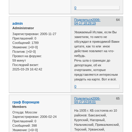
0
Поделиться
2006-
64
admin
04-17 18:29:19
Administrator
Уважаемый Ислам, если Вы
Зарегистрирован
: 2005-11-27
заметили, то никто не
Приглашений:
0
обсуждал в приводимой Вами
Сообщений:
1789
цитате, как то или иное
Уважение:
[+0/-0]
действие повлияет на что-
Позитив:
[+0/-0]
нибудь.
Провел на форуме:
59 минут
Речь шла о границах до
Последний визит:
депортации, об их
2025-03-29 16:42:42
очертаниях, которые
представляется интересным
увидеть на карте. Вот и всё.
0
Поделиться
2006-
65
граф Воронцов
04-27 22:04:01
Members
На 1935 г. КБ состояла из 10
Откуда:
Moscow
районов: Баксанский,
Зарегистрирован
: 2006-02-24
Курпский, Нагорный,
Приглашений:
0
Нальчикский, Прималкинский,
Сообщений:
398
Терский, Урванский,
Уважение:
[+0/-0]